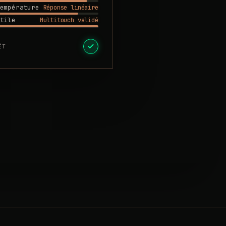
Réponse linéaire
empérature
Multitouch validé
tile
ÊT