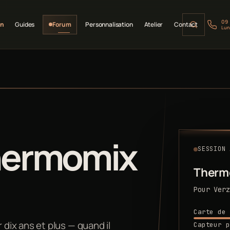
09
on
Guides
Forum
Personnalisation
Atelier
Contact
Lun
hermomix
SESSION 
Therm
Pour Verz
Carte de 
ix ans et plus — quand il
Capteur p