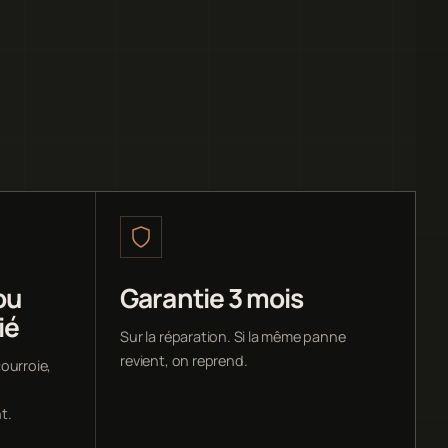
ou
Garantie 3 mois
ié
Sur la réparation. Si la même panne
revient, on reprend.
ourroie,
t.