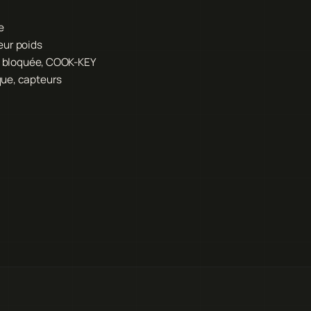
e
eur poids
ur bloquée, COOK-KEY
que, capteurs