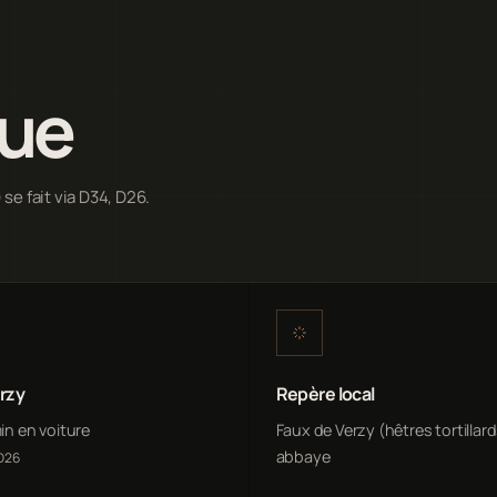
que
 se fait via D34, D26.
rzy
Repère local
min en voiture
Faux de Verzy (hêtres tortillar
abbaye
 D26