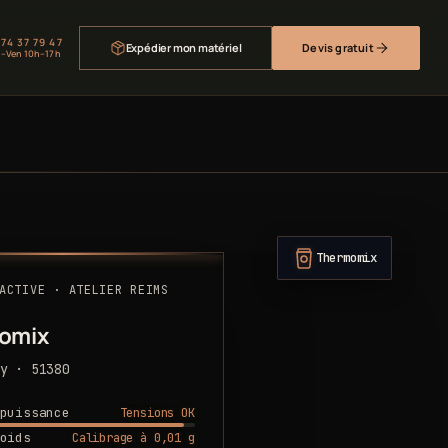
 74 37 79 47
Expédier mon matériel
Devis gratuit
–Ven 10h–17h
Thermomix
ACTIVE · ATELIER REIMS
omix
y · 51380
Tensions OK
puissance
Calibrage à 0,01 g
oids