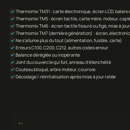
Thermomix TM31 : carte électronique, écran LCD, balanc
Thermomix TM5 : écran tactile, carte mère, moteur, capt
Thermomix TM6 : écran tactile fissuré ou figé, mise à jo
Thermomix TM7 (dernière génération) : écran, électroni
Ne s'allume plus du tout (alimentation, fusible, carte)
Erreurs C100, C200, C212, autres codes erreur
Balance déréglée ou inopérante
Joint du couvercle qui fuit, anneau d'étanchéité
Couteau bloqué, arbre moteur, courroie
Décodage / réinitialisation après mise à jour ratée