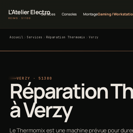
L'Atelier Electro
Services
Consoles
Montage
Gaming / Workstati
REIMS · 51100
Accueil
Services
Réparation Thermomix
Verzy
VERZY · 51380
Réparation T
à Verzy
Le Thermomix est une machine prévue pour durer d