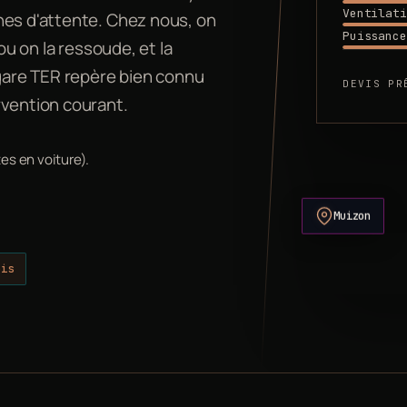
Ventilati
nes d'attente. Chez nous, on
Puissance
ou on la ressoude, et la
 gare TER repère bien connu
DEVIS PR
rvention courant.
es en voiture).
Muizon
ois