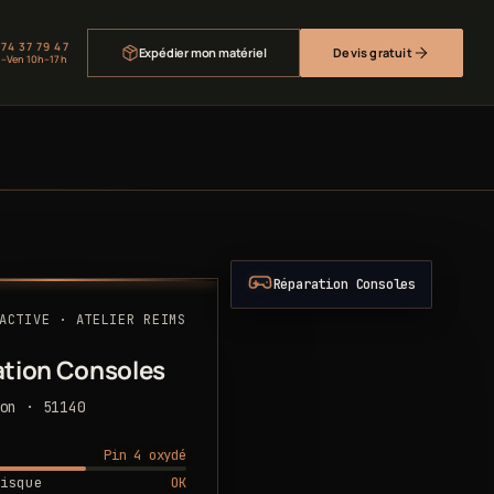
 74 37 79 47
Expédier mon matériel
Devis gratuit
–Ven 10h–17h
Réparation Consoles
ACTIVE · ATELIER REIMS
tion Consoles
on · 51140
Pin 4 oxydé
OK
isque