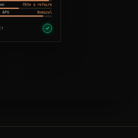
Pâte à refaire
on
Nominal
 APU
ÊT