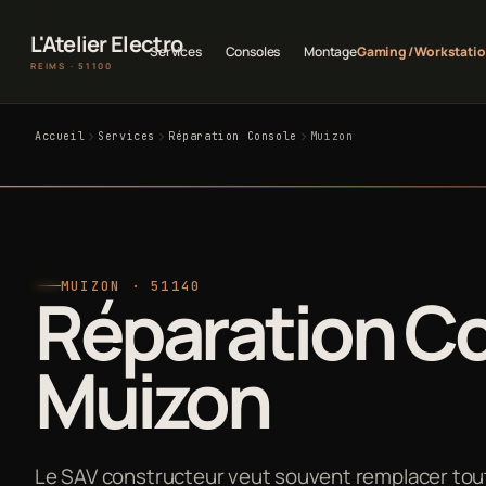
L'Atelier Electro
Services
Consoles
Montage
Gaming / Workstati
REIMS · 51100
Accueil
Services
Réparation Console
Muizon
MUIZON · 51140
Réparation Co
Muizon
Le SAV constructeur veut souvent remplacer tout