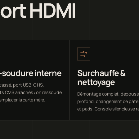
port HDMI
-soudure interne
Surchauffe &
nettoyage
cassé, port USB-C HS,
s CMS arrachés : on ressoude
Démontage complet, dépouss
remplacer la carte mère.
profond, changement de pâte
et pads. Console silencieuse r