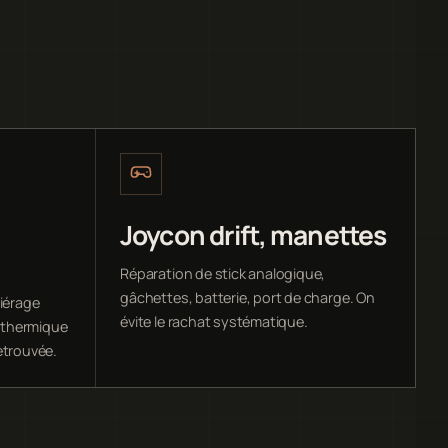
Joycon drift, manettes
Réparation de stick analogique,
gâchettes, batterie, port de charge. On
iérage
évite le rachat systématique.
 thermique
etrouvée.