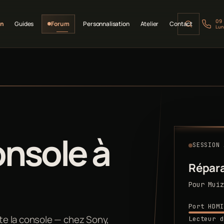
09
on
Guides
Forum
Personnalisation
Atelier
Contact
Lun
nsole à
SESSION 
Répara
Pour Muiz
Port HDMI
e la console — chez Sony,
Lecteur d