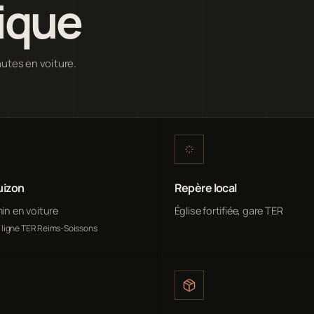
ique
nutes en voiture.
uizon
Repère local
min en voiture
Église fortifiée, gare TER
, ligne TER Reims-Soissons