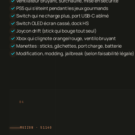
Ventilateur bruyant, surchauffe, mise en sécurité
PS5 qui s'éteint pendant les jeux gourmands
Switch qui ne charge plus, port USB-C abîmé
Switch OLED écran cassé, dock HS
Joycon drift (stick qui bouge tout seul)
Xbox qui clignote orange/rouge, ventilo bruyant
Manettes : sticks, gâchettes, port charge, batterie
Modification, modding, jailbreak (selon faisabilité légale)
MUIZON · 51140