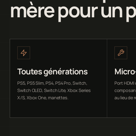
mère pour un 
Toutes générations
Micro
PS5, PS5 Slim, PS4, PS4 Pro, Switch,
Port HDMI 
Switch OLED, Switch Lite, Xbox Series
composant
X/S, Xbox One, manettes.
au lieu de 