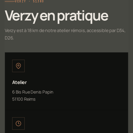
VERZY · 51380
Verzy en pratique
Verzy est à 18 km de notre atelier rémois, accessible par D34,
D26.
Atelier
6 Bis Rue Denis Papin
51100 Reims