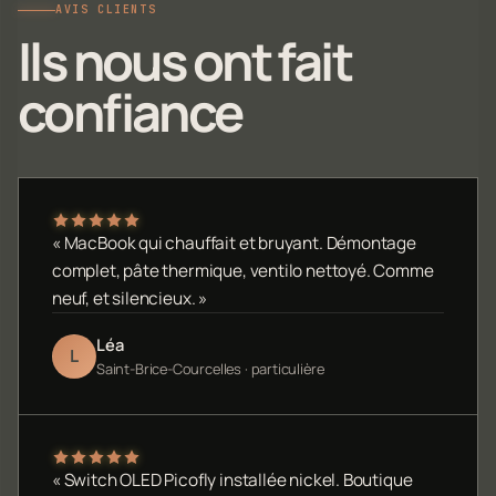
AVIS CLIENTS
Ils nous ont fait
confiance
« MacBook qui chauffait et bruyant. Démontage
complet, pâte thermique, ventilo nettoyé. Comme
neuf, et silencieux. »
Léa
L
Saint-Brice-Courcelles · particulière
« Switch OLED Picofly installée nickel. Boutique