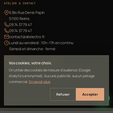
ATELIER & CONTACT
6 Bis Rue Denis Papin
51100 Reims
09 74 37 79 47
09 74 37 79 47
contact@atelectro.fr
Lundi au vendredi : 10h–17h en continu
Samedi et dimanche : fermé
Envoyer mon matériel
Vos cookies, votre choix.
On utilise des cookies de mesure d'audience (Google
Analytics anonymisé). Aucune publicité, aucun pistage
commercial.
En savoir plus
.
©
2026
L'Atelier Electro Reims — SIRET 10261022700013
Refuser
Accepter
Mentions légales
Confidentialité
Contact
Plan du site