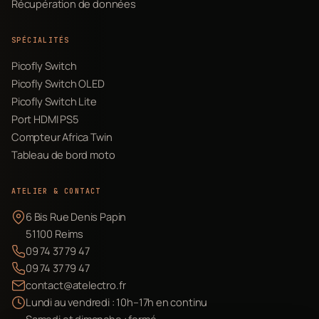
Récupération de données
SPÉCIALITÉS
Picofly Switch
Picofly Switch OLED
Picofly Switch Lite
Port HDMI PS5
Compteur Africa Twin
Tableau de bord moto
ATELIER & CONTACT
6 Bis Rue Denis Papin
51100 Reims
09 74 37 79 47
09 74 37 79 47
contact@atelectro.fr
Lundi au vendredi : 10h–17h en continu