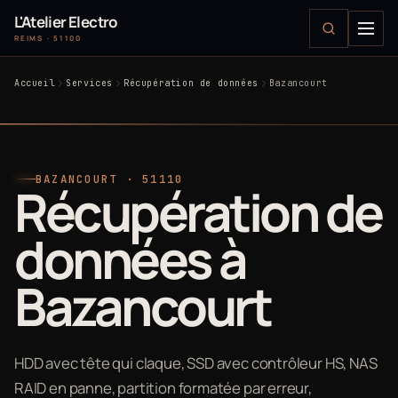
L'Atelier Electro
REIMS · 51100
Accueil
Services
Récupération de données
Bazancourt
BAZANCOURT · 51110
Récupération de
données à
Bazancourt
HDD avec tête qui claque, SSD avec contrôleur HS, NAS
RAID en panne, partition formatée par erreur,