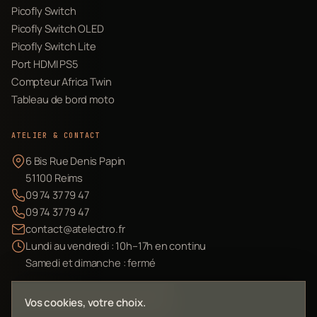
Picofly Switch
Picofly Switch OLED
Picofly Switch Lite
Port HDMI PS5
Compteur Africa Twin
Tableau de bord moto
ATELIER & CONTACT
6 Bis Rue Denis Papin
51100 Reims
09 74 37 79 47
09 74 37 79 47
contact@atelectro.fr
Lundi au vendredi : 10h–17h en continu
Samedi et dimanche : fermé
Envoyer mon matériel
Vos cookies, votre choix.