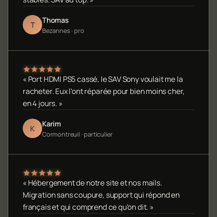
Thomas
T
Bezannes · pro
« Port HDMI PS5 cassé, le SAV Sony voulait me la
racheter. Eux l'ont réparée pour bien moins cher,
en 4 jours. »
Karim
K
Cormontreuil · particulier
« Hébergement de notre site et nos mails.
Migration sans coupure, support qui répond en
français et qui comprend ce qu'on dit. »