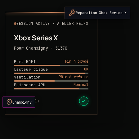
Réparation Xbox Series X
SESSION ACTIVE · ATELIER REIMS
Xbox Series X
Pour Champigny · 51370
Pin 4 oxydé
Port HDMI
OK
Lecteur disque
Pâte à refaire
Ventilation
Nominal
Puissance APU
DEVIS PRÊT
Champigny