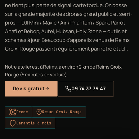
ne tient plus, perte de signal, carte tordue. On bosse
sur la grande majorité des drones grand public et semi-
pros — DJI Mini / Mavic / Air / Phantom / Spark, Parrot
Anafi et Bebop, Autel, Hubsan, Holy Stone — outils et
schémas à jour. Beaucoup d'appareils venus de Reims
Croix-Rouge passent régulièrement par notre établi.
Notre atelier est à Reims, à environ 2 km de Reims Croix-
Rouge (5 minutes en voiture).
Devis gratuit
09 74 37 79 47
Drone
Reims Croix-Rouge
Garantie 3 mois