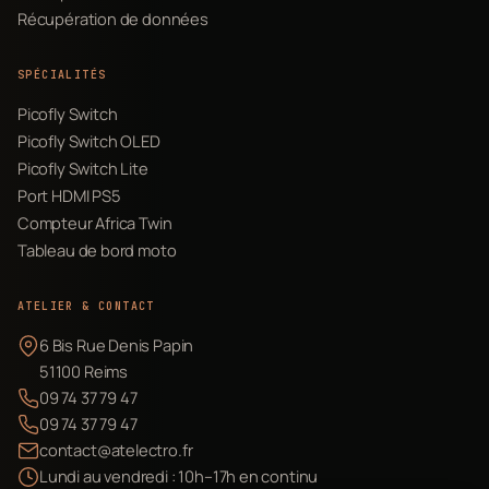
Récupération de données
SPÉCIALITÉS
Picofly Switch
Picofly Switch OLED
Picofly Switch Lite
Port HDMI PS5
Compteur Africa Twin
Tableau de bord moto
ATELIER & CONTACT
6 Bis Rue Denis Papin
51100 Reims
09 74 37 79 47
09 74 37 79 47
contact@atelectro.fr
Lundi au vendredi : 10h–17h en continu