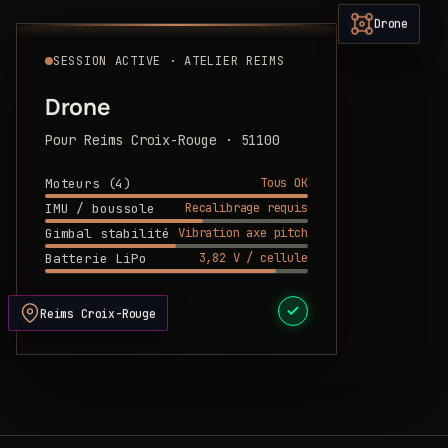
Drone
SESSION ACTIVE · ATELIER REIMS
Drone
Pour Reims Croix-Rouge · 51100
Tous OK
Moteurs (4)
Recalibrage requis
IMU / boussole
Vibration axe pitch
Gimbal stabilité
3,82 V / cellule
Batterie LiPo
DEVIS PRÊT
Reims Croix-Rouge