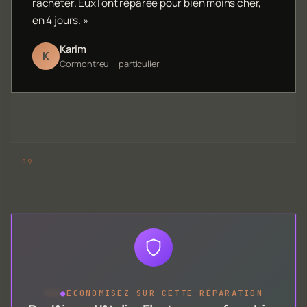
racheter. Eux l'ont réparée pour bien moins cher,
en 4 jours. »
Karim
K
Cormontreuil · particulier
●
ÉCONOMISEZ SUR CETTE RÉPARATION