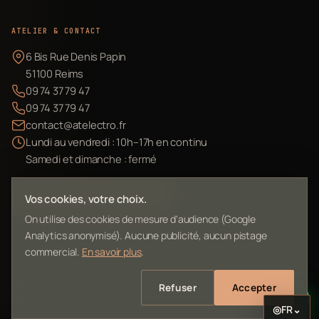
ATELIER & CONTACT
6 Bis Rue Denis Papin
51100 Reims
09 74 37 79 47
09 74 37 79 47
contact@atelectro.fr
Lundi au vendredi : 10h–17h en continu
Samedi et dimanche : fermé
Envoyer mon matériel
Vos cookies, votre choix.
On utilise des cookies de mesure d'audience (Google
Analytics anonymisé). Aucune publicité, aucun pistage
commercial.
En savoir plus
.
©
2026
L'Atelier Electro Reims — SIRET 10261022700013
Refuser
Accepter
Mentions légales
Confidentialité
Contact
Plan du site
◎
FR
⌄