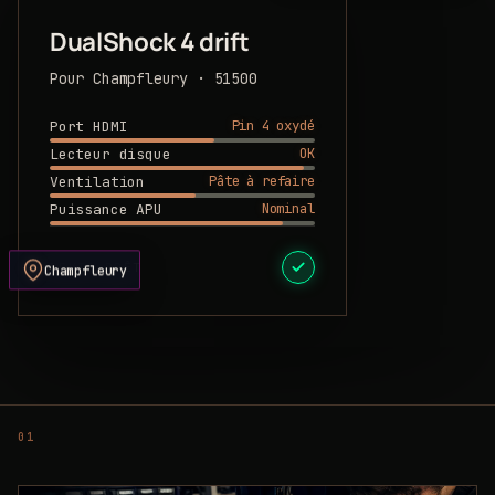
DualShock 4 drift
Pour Champfleury · 51500
Pin 4 oxydé
Port HDMI
OK
Lecteur disque
Pâte à refaire
Ventilation
Nominal
Puissance APU
DEVIS PRÊT
Champfleury