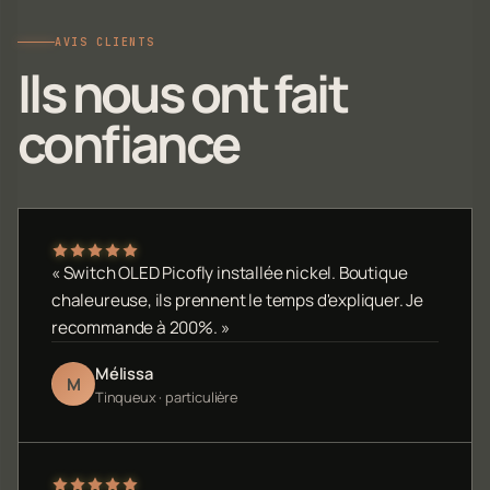
AVIS CLIENTS
Ils nous ont fait
confiance
« Switch OLED Picofly installée nickel. Boutique
chaleureuse, ils prennent le temps d'expliquer. Je
recommande à 200%. »
Mélissa
M
Tinqueux · particulière