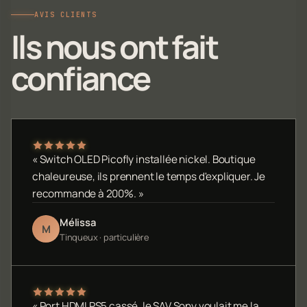
AVIS CLIENTS
Ils nous ont fait
confiance
« Switch OLED Picofly installée nickel. Boutique
chaleureuse, ils prennent le temps d'expliquer. Je
recommande à 200%. »
Mélissa
M
Tinqueux · particulière
« Port HDMI PS5 cassé, le SAV Sony voulait me la