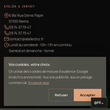
ATELIER & CONTACT
6 Bis Rue Denis Papin
51100 Reims
09 74 37 79 47
09 74 37 79 47
contact@atelectro.fr
Lundi au vendredi : 10h–17h en continu
Samedi et dimanche : fermé
Envoyer mon matériel
Vos cookies, votre choix.
On utilise des cookies de mesure d'audience (Google
Analytics anonymisé). Aucune publicité, aucun pistage
commercial.
En savoir plus
.
©
2026
L'Atelier Electro Reims — SIRET 10261022700013
Refuser
Accepter
Mentions légales
Confidentialité
Contact
Plan du site
◎
FR
⌄