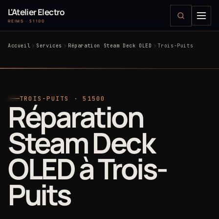
L'Atelier Electro
REIMS · 51100
Accueil
Services
Réparation Steam Deck OLED
Trois-Puits
TROIS-PUITS · 51500
Réparation
Steam Deck
OLED à Trois-
Puits