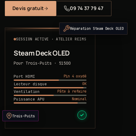
Devis gratuit
09 74 37 79 47
Réparation Steam Deck OLED
SESSION ACTIVE · ATELIER REIMS
Steam Deck OLED
Pour Trois-Puits · 51500
Pin 4 oxydé
Port HDMI
OK
Lecteur disque
Pâte à refaire
Ventilation
Nominal
Puissance APU
DEVIS PRÊT
Trois-Puits