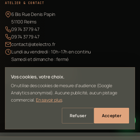
ATELIER & CONTACT
6 Bis Rue Denis Papin
51100 Reims
09 74 37 79 47
09 74 37 79 47
contact@atelectro.fr
Lundi au vendredi : 10h–17h en continu
Samedi et dimanche : fermé
Envoyer mon matériel
Vos cookies, votre choix.
On utilise des cookies de mesure d'audience (Google
Analytics anonymisé). Aucune publicité, aucun pistage
commercial.
En savoir plus
.
©
2026
L'Atelier Electro Reims — SIRET 10261022700013
Refuser
Accepter
Mentions légales
Confidentialité
Contact
Plan du site