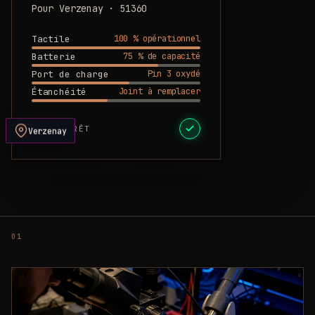
Pour Verzenay · 51360
100 % opérationnel
Tactile
75 % de capacité
Batterie
Pin 3 oxydé
Port de charge
Joint à remplacer
Étanchéité
DEVIS PRÊT
Verzenay