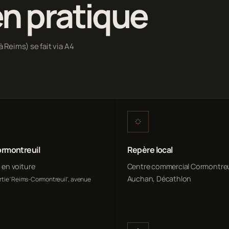
n pratique
à Reims) se fait via A4
rmontreuil
Repère local
n en voiture
Centre commercial Cormontreu
Auchan, Décathlon
rtie 'Reims-Cormontreuil', avenue