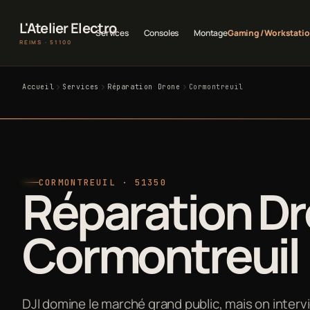
L'Atelier Electro
Services
Consoles
Montage
Gaming / Workstati
REIMS · 51100
Accueil
Services
Réparation Drone
Cormontreuil
CORMONTREUIL · 51350
Réparation Dr
Cormontreuil
DJI domine le marché grand public, mais on intervi