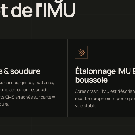
t de l'IMU
s & soudure
Étalonnage IMU 
boussole
as cassés, gimbal, batteries,
 remplace ou on ressoude.
Après crash, l'IMU est désorie
s CMS arrachés sur carte =
recalibre proprement pour que
dure.
vole stable.