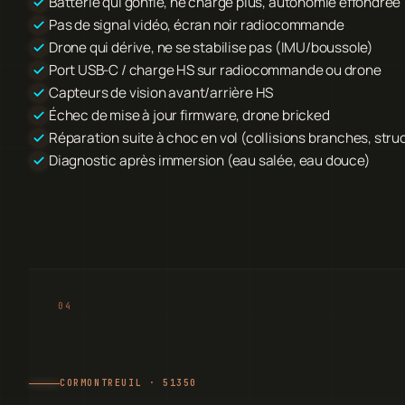
Batterie qui gonfle, ne charge plus, autonomie effondrée
Pas de signal vidéo, écran noir radiocommande
Drone qui dérive, ne se stabilise pas (IMU/boussole)
Port USB-C / charge HS sur radiocommande ou drone
Capteurs de vision avant/arrière HS
Échec de mise à jour firmware, drone bricked
Réparation suite à choc en vol (collisions branches, stru
Diagnostic après immersion (eau salée, eau douce)
CORMONTREUIL · 51350