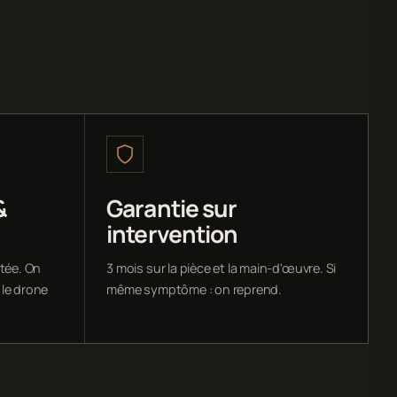
&
Garantie sur
intervention
ntée. On
3 mois sur la pièce et la main-d'œuvre. Si
 le drone
même symptôme : on reprend.