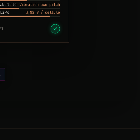
Vibration axe pitch
abilité
3,82 V / cellule
LiPo
ÊT
l