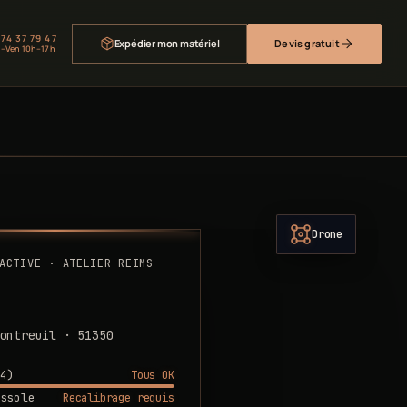
 74 37 79 47
Expédier mon matériel
Devis gratuit
–Ven 10h–17h
Drone
ACTIVE · ATELIER REIMS
ontreuil · 51350
Tous OK
4)
Recalibrage requis
ssole