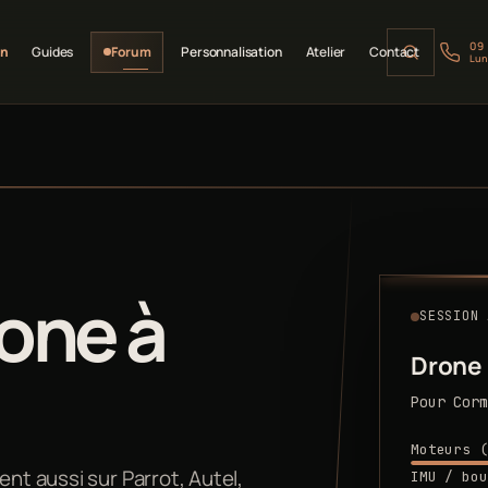
09
on
Guides
Forum
Personnalisation
Atelier
Contact
Lun
one à
SESSION 
Drone
Pour Corm
Moteurs (
ent aussi sur Parrot, Autel,
IMU / bou