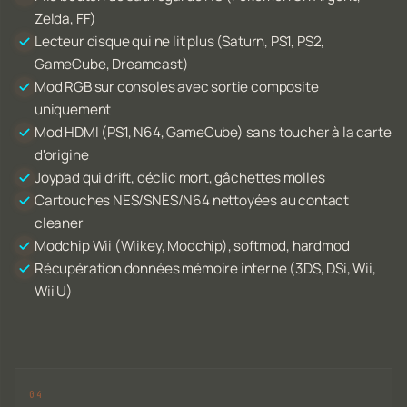
Zelda, FF)
Lecteur disque qui ne lit plus (Saturn, PS1, PS2,
GameCube, Dreamcast)
Mod RGB sur consoles avec sortie composite
uniquement
Mod HDMI (PS1, N64, GameCube) sans toucher à la carte
d'origine
Joypad qui drift, déclic mort, gâchettes molles
Cartouches NES/SNES/N64 nettoyées au contact
cleaner
Modchip Wii (Wiikey, Modchip), softmod, hardmod
Récupération données mémoire interne (3DS, DSi, Wii,
Wii U)