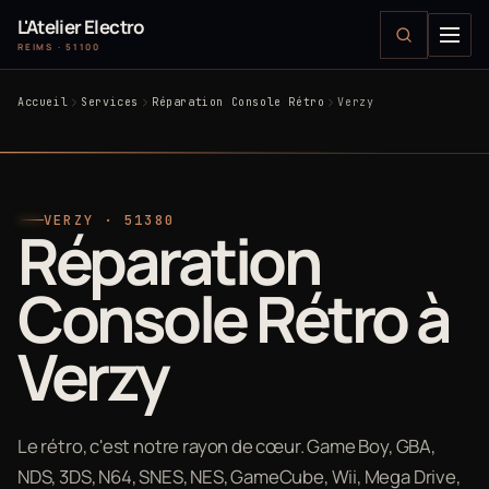
L'Atelier Electro
REIMS · 51100
Accueil
Services
Réparation Console Rétro
Verzy
VERZY · 51380
Réparation
Console Rétro à
Verzy
Le rétro, c'est notre rayon de cœur. Game Boy, GBA,
NDS, 3DS, N64, SNES, NES, GameCube, Wii, Mega Drive,