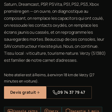
Saturn, Dreamcast, PSP, PS Vita, PS1, PS2, PS3, Xbox
première gen — on ouvre, on diagnostique au
composant, on remplace les capacitors qui ont coulé,
on ressoude les contacts oxydés, on remplace les
écrans jaunis ou cassés, et on reprogramme les
sauvegardes mortes. Beaucoup de ces consoles, leur
SAV constructeur n'existe plus. Nous, on continue.
Tissu local : viticulture, tourisme nature. Verzy (51380)
est familier de notre carnet d'adresses.
Notre atelier est à Reims, à environ 18 km de Verzy (27
minutes en voiture).
Devis gratuit
09 74 37 79 47
Console rétro
Verzy
Garantie 3 mois