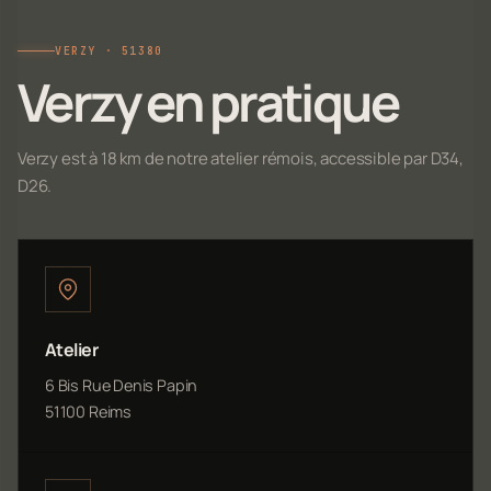
VERZY · 51380
Verzy en pratique
Verzy est à 18 km de notre atelier rémois, accessible par D34,
D26.
Atelier
6 Bis Rue Denis Papin
51100 Reims