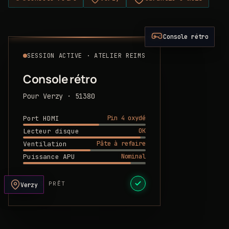
Console rétro
SESSION ACTIVE · ATELIER REIMS
Console rétro
Pour Verzy · 51380
Pin 4 oxydé
Port HDMI
OK
Lecteur disque
Pâte à refaire
Ventilation
Nominal
Puissance APU
DEVIS PRÊT
Verzy