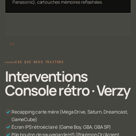
Panasonic), cartouches mémoires reflashées.
CAS QUE NOUS TRAITONS
Interventions
Console rétro · Verzy
Recapping carte mère (Mega Drive, Saturn, Dreamcast,
GameCube)
Écran IPS rétroéclairé (Game Boy, GBA, GBA SP)
Pile bouton de sauvegarde HS (Pokémon Or/Argent,