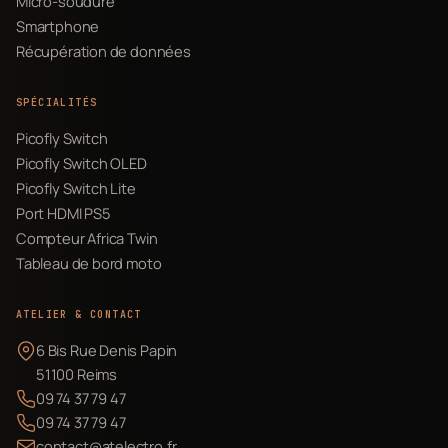
Micro-soudure
Smartphone
Récupération de données
SPÉCIALITÉS
Picofly Switch
Picofly Switch OLED
Picofly Switch Lite
Port HDMI PS5
Compteur Africa Twin
Tableau de bord moto
ATELIER & CONTACT
6 Bis Rue Denis Papin
51100 Reims
09 74 37 79 47
09 74 37 79 47
contact@atelectro.fr