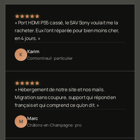
« Port HDMI PS5 cassé, le SAV Sony voulait me la
racheter. Eux l'ont réparée pour bien moins cher,
en 4 jours. »
Karim
K
Cormontreuil · particulier
« Hébergement de notre site et nos mails.
Migration sans coupure, support qui répond en
français et qui comprend ce qu'on dit. »
Marc
M
Châlons-en-Champagne · pro