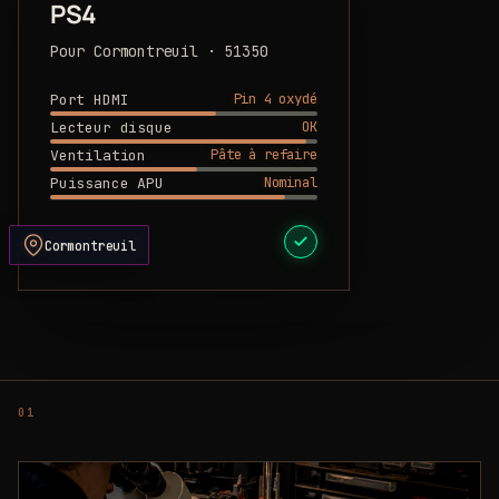
PS4
Pour Cormontreuil · 51350
Pin 4 oxydé
Port HDMI
OK
Lecteur disque
Pâte à refaire
Ventilation
Nominal
Puissance APU
DEVIS PRÊT
Cormontreuil