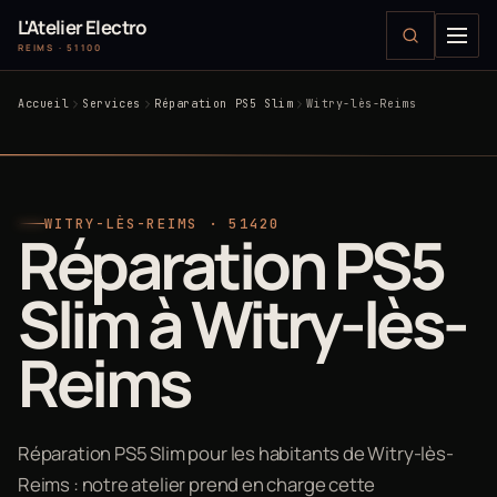
L'Atelier Electro
REIMS · 51100
Accueil
Services
Réparation PS5 Slim
Witry-lès-Reims
WITRY-LÈS-REIMS · 51420
Réparation PS5
Slim à Witry-lès-
Reims
Réparation PS5 Slim pour les habitants de Witry-lès-
Reims : notre atelier prend en charge cette