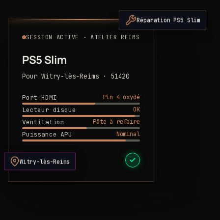
Réparation PS5 Slim
SESSION ACTIVE · ATELIER REIMS
PS5 Slim
Pour Witry-lès-Reims · 51420
Pin 4 oxydé
Port HDMI
OK
Lecteur disque
Pâte à refaire
Ventilation
Nominal
Puissance APU
DEVIS PRÊT
Witry-lès-Reims