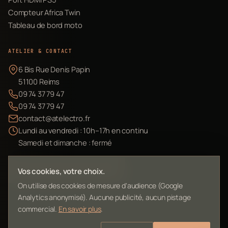
Compteur Africa Twin
Tableau de bord moto
ATELIER & CONTACT
6 Bis Rue Denis Papin
51100 Reims
09 74 37 79 47
09 74 37 79 47
contact@atelectro.fr
Lundi au vendredi : 10h–17h en continu
Samedi et dimanche : fermé
Envoyer mon matériel
Vos cookies, votre choix.
On utilise des cookies de mesure d'audience (Google
Analytics anonymisé). Aucune publicité, aucun pistage
commercial.
En savoir plus
.