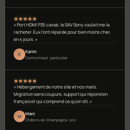
« Port HDMI PS5 cassé, le SAV Sony voulait me la
racheter. Eux l'ont réparée pour bien moins cher,
en 4 jours. »
Karim
K
Cormontreuil · particulier
« Hébergement de notre site et nos mails.
Migration sans coupure, support qui répond en
français et qui comprend ce qu'on dit. »
Marc
M
Châlons-en-Champagne · pro