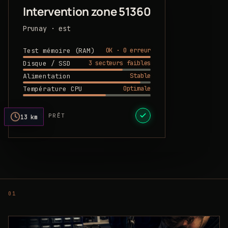
Intervention zone 51360
Prunay · est
OK · 0 erreur
Test mémoire (RAM)
3 secteurs faibles
Disque / SSD
Stable
Alimentation
Optimale
Température CPU
DEVIS PRÊT
13 km