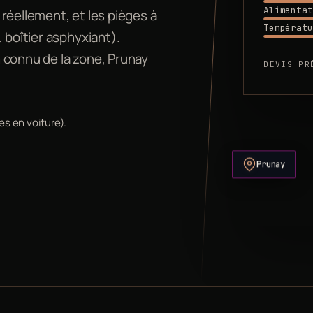
Alimentat
réellement, et les pièges à
Températu
 boîtier asphyxiant).
 connu de la zone, Prunay
DEVIS PR
es en voiture).
Prunay