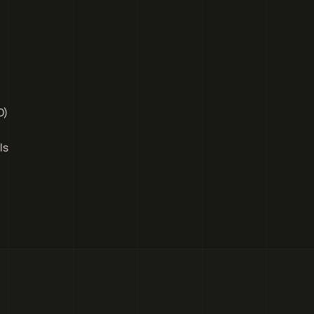
D)
ls