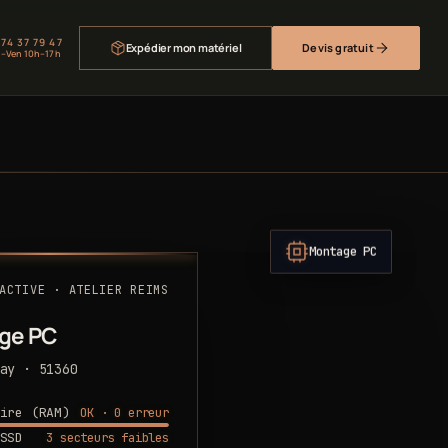
 74 37 79 47
Expédier mon matériel
Devis gratuit
–Ven 10h–17h
Montage PC
ACTIVE · ATELIER REIMS
ge PC
ay · 51360
OK · 0 erreur
ire (RAM)
3 secteurs faibles
SSD