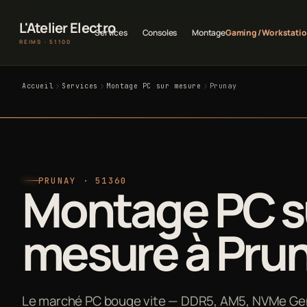
L'Atelier Electro
Services
Consoles
Montage
Gaming / Workstati
REIMS · 51100
Accueil
Services
Montage PC sur mesure
Prunay
PRUNAY · 51360
Montage PC s
mesure à Pru
Le marché PC bouge vite — DDR5, AM5, NVMe Gen