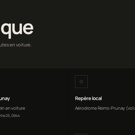
ique
utes en voiture.
runay
Repère local
min en voiture
Aérodrome Reims-Prunay (vol à
rtie 25, D944