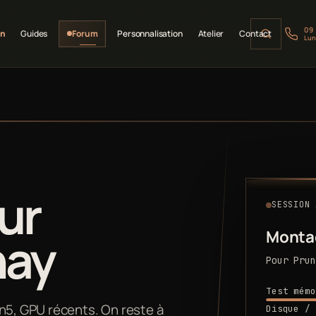
09
on
Guides
Forum
Personnalisation
Atelier
Contact
Lun
ur
SESSION 
Monta
nay
Pour Prun
Test mémo
5, GPU récents. On reste à
Disque / 