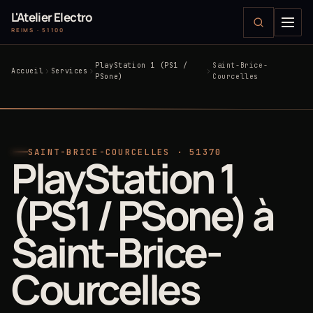
L'Atelier Electro
REIMS · 51100
PlayStation 1 (PS1 /
Saint-Brice-
Accueil
Services
PSone)
Courcelles
SAINT-BRICE-COURCELLES · 51370
PlayStation 1
(PS1 / PSone) à
Saint-Brice-
Courcelles