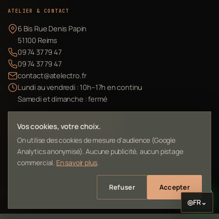
ATELIER & CONTACT
6 Bis Rue Denis Papin
51100 Reims
09 74 37 79 47
09 74 37 79 47
contact@atelectro.fr
Lundi au vendredi : 10h–17h en continu
Samedi et dimanche : fermé
Envoyer mon matériel
Vos cookies, votre choix.
On utilise des cookies de mesure d'audience (Google
Analytics anonymisé). Aucune publicité, aucun pistage
commercial.
En savoir plus
.
©
2026
L'Atelier Electro Reims — SIRET 10261022700013
Refuser
Accepter
Mentions légales
Confidentialité
Contact
Plan du site
◎
FR
⌄