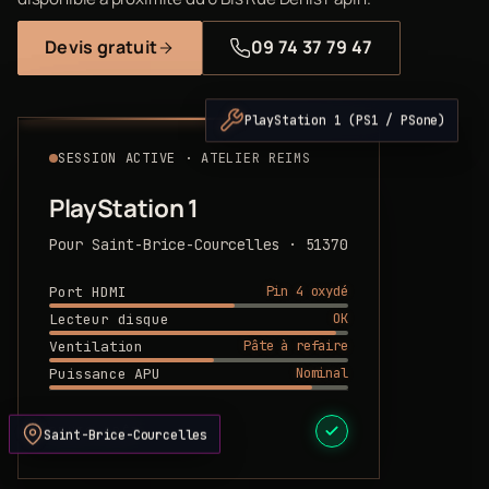
Devis gratuit
09 74 37 79 47
PlayStation 1 (PS1 / PSone)
SESSION ACTIVE · ATELIER REIMS
PlayStation 1
Pour Saint-Brice-Courcelles · 51370
Pin 4 oxydé
Port HDMI
OK
Lecteur disque
Pâte à refaire
Ventilation
Nominal
Puissance APU
DEVIS PRÊT
Saint-Brice-Courcelles