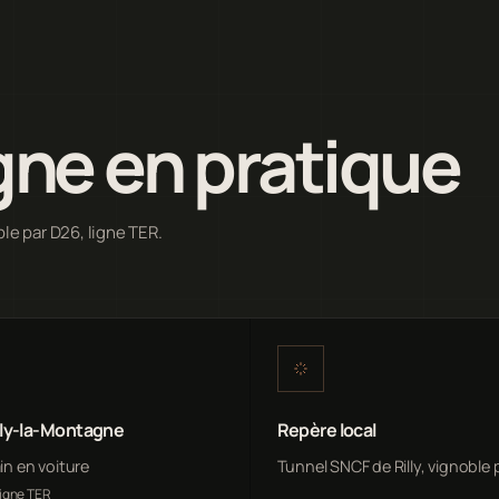
gne en pratique
ble par D26, ligne TER.
lly-la-Montagne
Repère local
min en voiture
Tunnel SNCF de Rilly, vignoble 
ligne TER