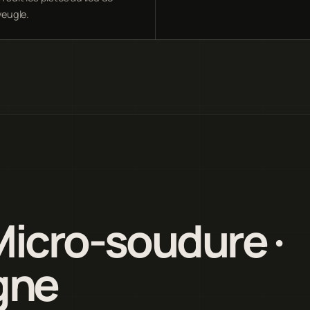
aveugle.
Micro-soudure ·
gne