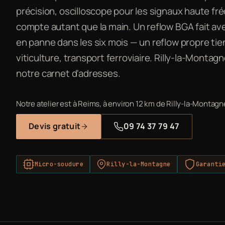
précision, oscilloscope pour les signaux haute fr
compte autant que la main. Un reflow BGA fait a
en panne dans les six mois — un reflow propre tien
viticulture, transport ferroviaire. Rilly-la-Montag
notre carnet d'adresses.
Notre atelier est à Reims, à environ 12 km de Rilly-la-Montagn
Devis gratuit
09 74 37 79 47
Micro-soudure
Rilly-la-Montagne
Garanti