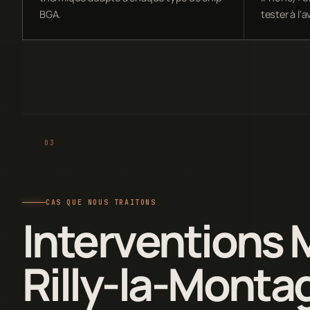
BGA.
tester à l'
CAS QUE NOUS TRAITONS
Interventions 
Rilly-la-Monta