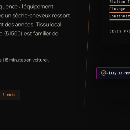
Station I
équence : l'équipement
Fluxage
vec un sèche-cheveux ressort
Continuit
t des années. Tissu local :
DEVIS PR
ne (51500) est familier de
e (18 minutes en voiture).
Rilly-la-Mo
e 3 mois