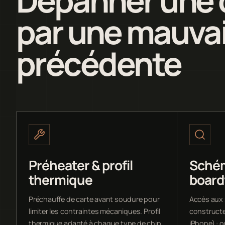
par une mauvai
précédente
Préheater & profil
Schém
thermique
board
Préchauffe de carte avant soudure pour
Accès aux
limiter les contraintes mécaniques. Profil
constructe
thermique adapté à chaque type de chip
iPhone) : o