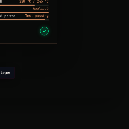
220 °C / 245 °C
R
Appliqué
Test passing
é piste
ÊT
ntagne