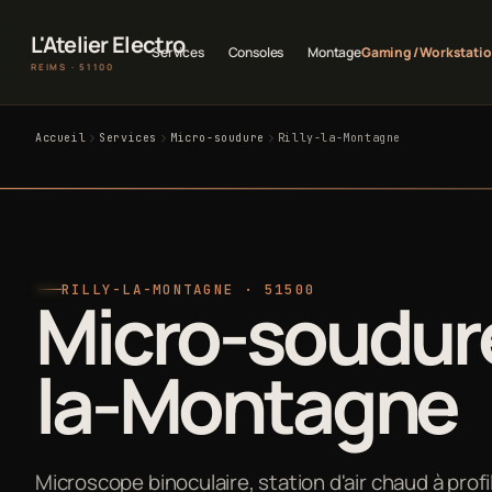
L'Atelier Electro
Services
Consoles
Montage
Gaming / Workstati
REIMS · 51100
Accueil
Services
Micro-soudure
Rilly-la-Montagne
RILLY-LA-MONTAGNE · 51500
Micro-soudure 
la-Montagne
Microscope binoculaire, station d'air chaud à prof