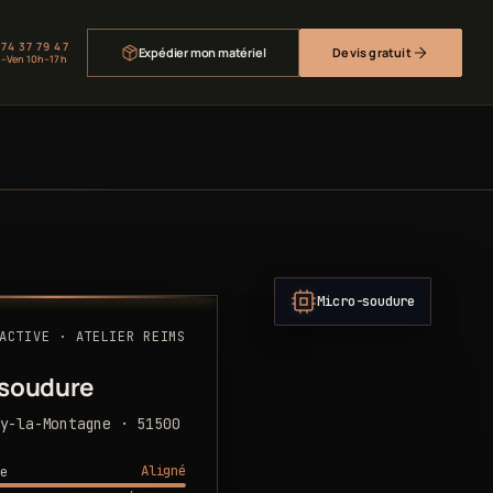
 74 37 79 47
Expédier mon matériel
Devis gratuit
–Ven 10h–17h
Micro-soudure
ACTIVE · ATELIER REIMS
-soudure
y-la-Montagne · 51500
Aligné
e