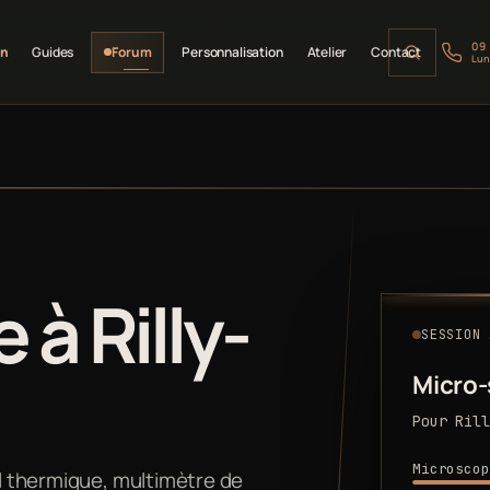
09
on
Guides
Forum
Personnalisation
Atelier
Contact
Lun
à Rilly-
SESSION 
Micro
Pour Rill
Microscop
il thermique, multimètre de