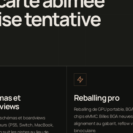
se tentative
as et
Reballing pro
views
Reballing de GPU portable, BG
chips eMMC. Billes BGA neuves
 schémas et boardviews
alignement au gabarit, reflow v
urs (PS5, Switch, MacBook,
binoculaire.
n suit les pistes au lieu de