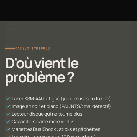
CAUSES TYPIQUES
D'où vient le
problème ?
Laser KSM-440 fatigué (jeux refusés ou freeze)
Image en noir et blanc (PAL/NTSC mal détecté)
Lecteur disque qui ne tourne plus
Capacitors carte mère vieillis
Manettes DualShock : sticks et gâchettes
Mémoire interne morte (PSone surtout)