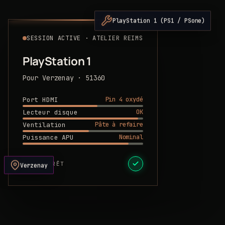
PlayStation 1 (PS1 / PSone)
SESSION ACTIVE · ATELIER REIMS
PlayStation 1
Pour Verzenay · 51360
Pin 4 oxydé
Port HDMI
OK
Lecteur disque
Pâte à refaire
Ventilation
Nominal
Puissance APU
DEVIS PRÊT
Verzenay