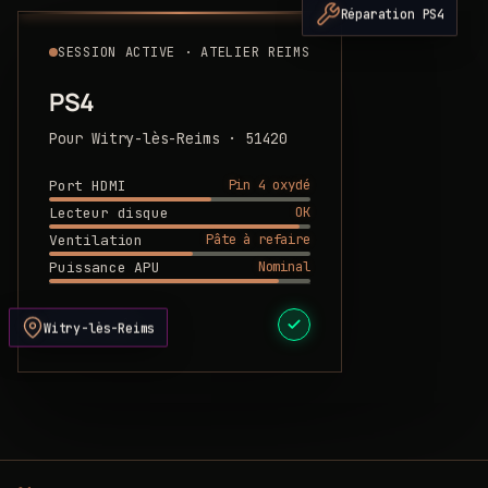
Réparation PS4
SESSION ACTIVE · ATELIER REIMS
PS4
Pour Witry-lès-Reims · 51420
Pin 4 oxydé
Port HDMI
OK
Lecteur disque
Pâte à refaire
Ventilation
Nominal
Puissance APU
DEVIS PRÊT
Witry-lès-Reims