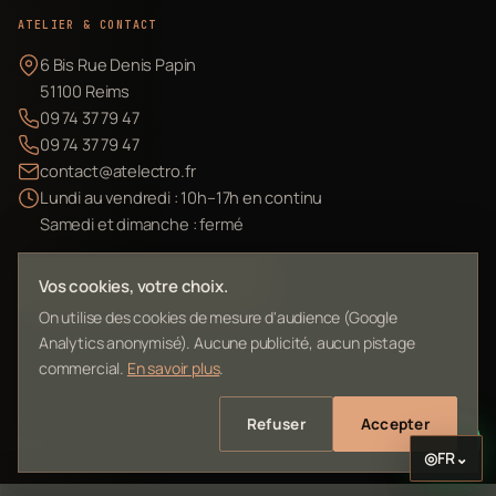
ATELIER & CONTACT
6 Bis Rue Denis Papin
51100 Reims
09 74 37 79 47
09 74 37 79 47
contact@atelectro.fr
Lundi au vendredi : 10h–17h en continu
Samedi et dimanche : fermé
Envoyer mon matériel
Vos cookies, votre choix.
On utilise des cookies de mesure d'audience (Google
Analytics anonymisé). Aucune publicité, aucun pistage
commercial.
En savoir plus
.
©
2026
L'Atelier Electro Reims — SIRET 10261022700013
Refuser
Accepter
Mentions légales
Confidentialité
Contact
Plan du site
◎
FR
⌄