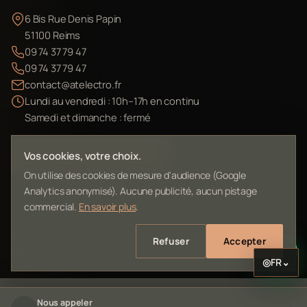
6 Bis Rue Denis Papin
51100 Reims
09 74 37 79 47
09 74 37 79 47
contact@atelectro.fr
Lundi au vendredi : 10h–17h en continu
Samedi et dimanche : fermé
Envoyer mon matériel
Vos cookies, votre choix.
On utilise des cookies de mesure d'audience (Google
Analytics anonymisé). Aucune publicité, aucun pistage
commercial.
En savoir plus
.
©
2026
L'Atelier Electro Reims — SIRET 10261022700013
Refuser
Accepter
Mentions légales
Confidentialité
Contact
Plan du site
◎
FR
⌄
Nous appeler