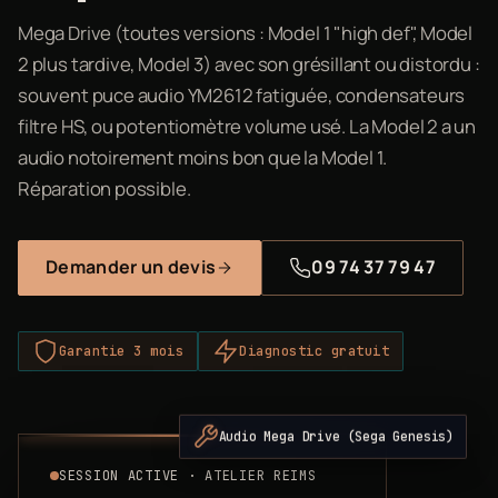
Mega Drive (toutes versions : Model 1 "high def", Model
2 plus tardive, Model 3) avec son grésillant ou distordu :
souvent puce audio YM2612 fatiguée, condensateurs
filtre HS, ou potentiomètre volume usé. La Model 2 a un
audio notoirement moins bon que la Model 1.
Réparation possible.
Demander un devis
09 74 37 79 47
Garantie 3 mois
Diagnostic gratuit
Audio Mega Drive (Sega Genesis)
SESSION ACTIVE · ATELIER REIMS