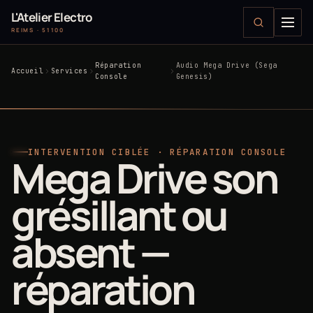
L'Atelier Electro
REIMS · 51100
Réparation
Audio Mega Drive (Sega
Accueil
Services
Console
Genesis)
INTERVENTION CIBLÉE · RÉPARATION CONSOLE
Mega Drive son
grésillant ou
absent —
réparation