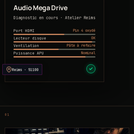
Audio Mega Drive
Diagnostic en cours · Atelier Reims
Pin 4 oxydé
Port HDMI
OK
Lecteur disque
Pâte à refaire
Ventilation
Nominal
Puissance APU
DEVIS PRÊT
Reims · 51100