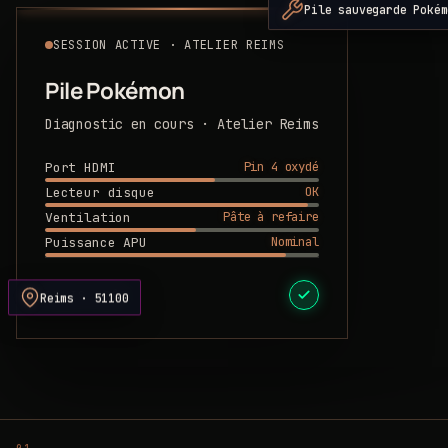
Pile sauvegarde Pokém
SESSION ACTIVE · ATELIER REIMS
Pile Pokémon
Diagnostic en cours · Atelier Reims
Pin 4 oxydé
Port HDMI
OK
Lecteur disque
Pâte à refaire
Ventilation
Nominal
Puissance APU
DEVIS PRÊT
Reims · 51100