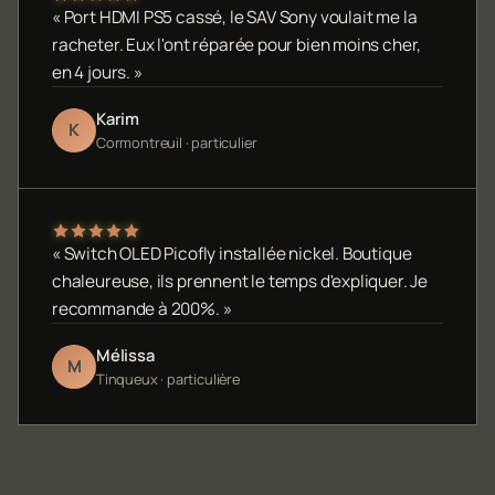
« Port HDMI PS5 cassé, le SAV Sony voulait me la
racheter. Eux l'ont réparée pour bien moins cher,
en 4 jours. »
Karim
K
Cormontreuil · particulier
« Switch OLED Picofly installée nickel. Boutique
chaleureuse, ils prennent le temps d'expliquer. Je
recommande à 200%. »
Mélissa
M
Tinqueux · particulière