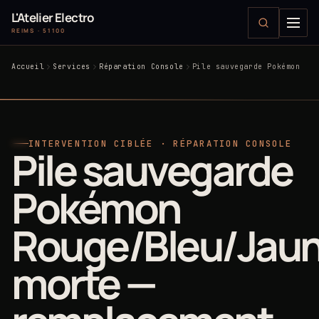
L'Atelier Electro
REIMS · 51100
Accueil
Services
Réparation Console
Pile sauvegarde Pokémon
INTERVENTION CIBLÉE · RÉPARATION CONSOLE
Pile sauvegarde
Pokémon
Rouge/Bleu/Jau
morte —