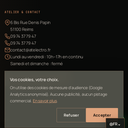
ATELIER & CONTACT
6 Bis Rue Denis Papin
51100 Reims
09 74 37 79 47
09 74 37 79 47
contact@atelectro.fr
Lundi au vendredi : 10h–17h en continu
Samedi et dimanche : fermé
Envoyer mon matériel
Vos cookies, votre choix.
On utilise des cookies de mesure d'audience (Google
Analytics anonymisé). Aucune publicité, aucun pistage
commercial.
En savoir plus
.
©
2026
L'Atelier Electro Reims — SIRET 10261022700013
Refuser
Accepter
Mentions légales
Confidentialité
Contact
Plan du site
◎
FR
⌄