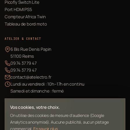
Picofly Switch Lite
Port HDMI PS5
Compteur Africa Twin
Tableau de bord moto
ATELIER & CONTACT
6 Bis Rue Denis Papin
51100 Reims
09 74 37 79 47
09 74 37 79 47
contact@atelectro.fr
Lundi au vendredi : 10h–17h en continu
Samedi et dimanche : fermé
Envoyer mon matériel
Vos cookies, votre choix.
On utilise des cookies de mesure d'audience (Google
Analytics anonymisé). Aucune publicité, aucun pistage
commercial.
En savoir plus
.