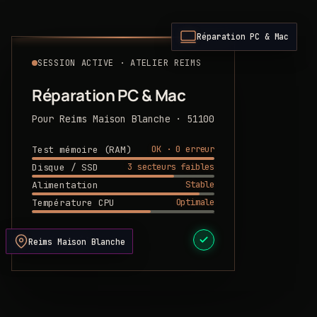
Réparation PC & Mac
SESSION ACTIVE · ATELIER REIMS
Réparation PC & Mac
Pour Reims Maison Blanche · 51100
OK · 0 erreur
Test mémoire (RAM)
3 secteurs faibles
Disque / SSD
Stable
Alimentation
Optimale
Température CPU
DEVIS PRÊT
Reims Maison Blanche