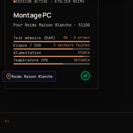
SESSION ACTIVE · ATELIER REIMS
Montage PC
Pour Reims Maison Blanche · 51100
OK · 0 erreur
Test mémoire (RAM)
3 secteurs faibles
Disque / SSD
Stable
Alimentation
Optimale
Température CPU
DEVIS PRÊT
Reims Maison Blanche