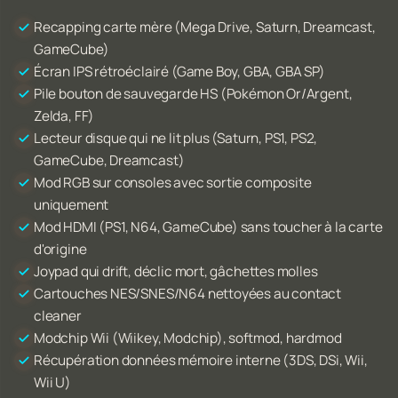
Recapping carte mère (Mega Drive, Saturn, Dreamcast,
GameCube)
Écran IPS rétroéclairé (Game Boy, GBA, GBA SP)
Pile bouton de sauvegarde HS (Pokémon Or/Argent,
Zelda, FF)
Lecteur disque qui ne lit plus (Saturn, PS1, PS2,
GameCube, Dreamcast)
Mod RGB sur consoles avec sortie composite
uniquement
Mod HDMI (PS1, N64, GameCube) sans toucher à la carte
d'origine
Joypad qui drift, déclic mort, gâchettes molles
Cartouches NES/SNES/N64 nettoyées au contact
cleaner
Modchip Wii (Wiikey, Modchip), softmod, hardmod
Récupération données mémoire interne (3DS, DSi, Wii,
Wii U)