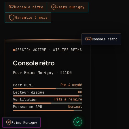
Console rétro
Reims Murigny
Garantie 3 mois
Console rétro
SESSION ACTIVE · ATELIER REIMS
Console rétro
Pour Reims Murigny · 51100
Pin 4 oxydé
Port HDMI
OK
Lecteur disque
Pâte à refaire
Ventilation
Nominal
Puissance APU
DEVIS PRÊT
Reims Murigny