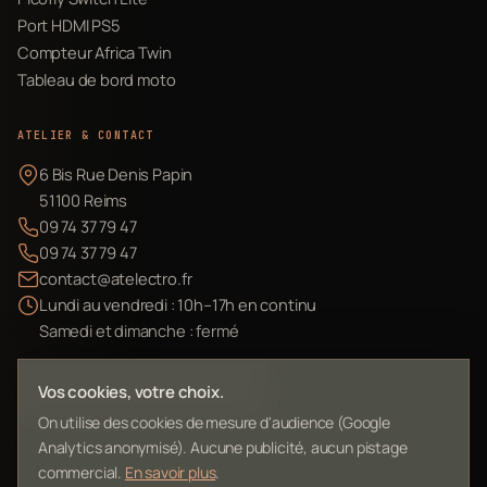
Port HDMI PS5
Compteur Africa Twin
Tableau de bord moto
ATELIER & CONTACT
6 Bis Rue Denis Papin
51100 Reims
09 74 37 79 47
09 74 37 79 47
contact@atelectro.fr
Lundi au vendredi : 10h–17h en continu
Samedi et dimanche : fermé
Envoyer mon matériel
Vos cookies, votre choix.
On utilise des cookies de mesure d'audience (Google
Analytics anonymisé). Aucune publicité, aucun pistage
commercial.
En savoir plus
.