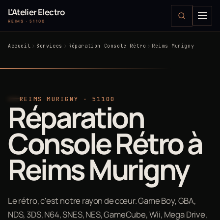
L'Atelier Electro
REIMS · 51100
Accueil
Services
Réparation Console Rétro
Reims Murigny
REIMS MURIGNY · 51100
Réparation
Console Rétro à
Reims Murigny
Le rétro, c'est notre rayon de cœur. Game Boy, GBA,
NDS, 3DS, N64, SNES, NES, GameCube, Wii, Mega Drive,