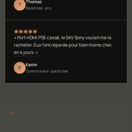
Thomas
T
Bezannes · pro
« Port HDMI PS5 cassé, le SAV Sony voulait me la
racheter. Eux l'ont réparée pour bien moins cher,
en 4 jours. »
Karim
K
Cormontreuil · particulier