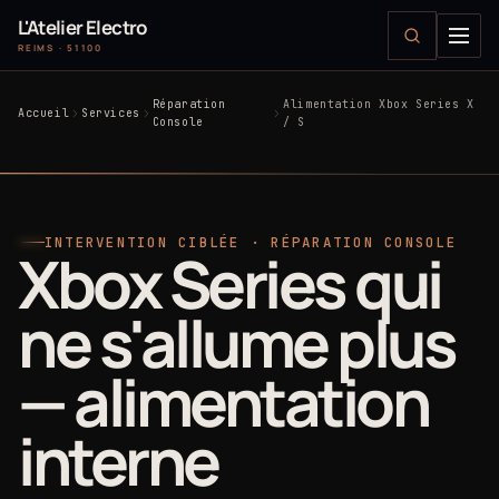
L'Atelier Electro
REIMS · 51100
Réparation
Alimentation Xbox Series X
Accueil
Services
Console
/ S
INTERVENTION CIBLÉE · RÉPARATION CONSOLE
Xbox Series qui
ne s'allume plus
— alimentation
interne