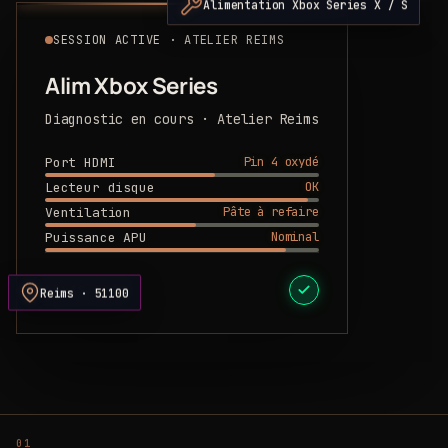
Alimentation Xbox Series X / S
SESSION ACTIVE · ATELIER REIMS
Alim Xbox Series
Diagnostic en cours · Atelier Reims
Pin 4 oxydé
Port HDMI
OK
Lecteur disque
Pâte à refaire
Ventilation
Nominal
Puissance APU
DEVIS PRÊT
Reims · 51100