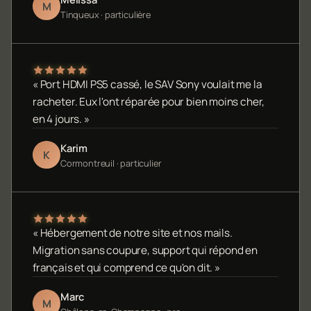
M
Tinqueux · particulière
« Port HDMI PS5 cassé, le SAV Sony voulait me la
racheter. Eux l'ont réparée pour bien moins cher,
en 4 jours. »
Karim
K
Cormontreuil · particulier
« Hébergement de notre site et nos mails.
Migration sans coupure, support qui répond en
français et qui comprend ce qu'on dit. »
Marc
M