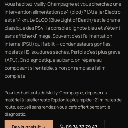
Vous habitez Mailly-Champagne et vous cherchez une
intervention alimentation ps4 (blod) ? L'Atelier Electro
est à 14 km. Le BLOD (Blue Light of Death) est le drame
classique des PS4 : la console clignote bleu et s'éteint
sans afficher d'image. Souvent c'est l'alimentation
interne (PSU) qui faiblit — condensateurs gonflés,
mosfets HS, soudures sèches. Parfois c'est plus grave
(APU). On diagnostique au banc, on répare au
composant si rentable, sinon on remplace l'alim
complète.
Pour les habitants de Mailly-Champagne, déposer du
matériel à l'atelier reste l'option la plus rapide : 21 minutes de
route, accueil sans rendez-vous, café offert pendant le
diagnostic.
Devis gratuit
09 74 37 79 47