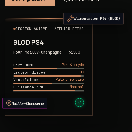
Alimentation PS4 (BLOD)
SESSION ACTIVE · ATELIER REIMS
BLOD PS4
Pour Mailly-Champagne · 51500
Pin 4 oxydé
Port HDMI
OK
Lecteur disque
Pâte à refaire
Ventilation
Nominal
Puissance APU
DEVIS PRÊT
Mailly-Champagne