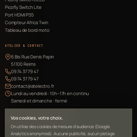
Picofly Switch Lite
Port HDMI PS5
Compteur Africa Twin
Tableau de bord moto
ATELIER & CONTACT
6 Bis Rue Denis Papin
51100 Reims
09 74 37 79 47
09 74 37 79 47
contact@atelectro.fr
Lundi au vendredi : 10h–17h en continu
Samedi et dimanche : fermé
Envoyer mon matériel
Vos cookies, votre choix.
On utilise des cookies de mesure d'audience (Google
Analytics anonymisé). Aucune publicité, aucun pistage