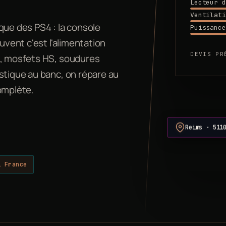
Lecteur d
Ventilati
que des PS4 : la console
Puissance
uvent c'est l'alimentation
DEVIS PR
s, mosfets HS, soudures
stique au banc, on répare au
omplète.
Reims · 511
i France