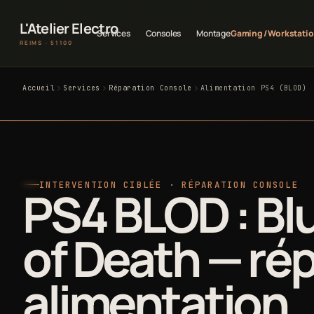
L'Atelier Electro
Services
Consoles
Montage
Gaming / Workstati
REIMS · 51100
Accueil
Services
Réparation Console
Alimentation PS4 (BLOD)
INTERVENTION CIBLÉE · RÉPARATION CONSOLE
PS4 BLOD : Bl
of Death — ré
alimentation