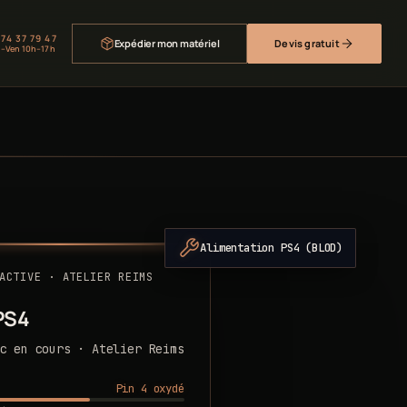
 74 37 79 47
Expédier mon matériel
Devis gratuit
–Ven 10h–17h
Alimentation PS4 (BLOD)
ACTIVE · ATELIER REIMS
PS4
c en cours · Atelier Reims
Pin 4 oxydé