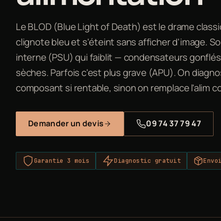
Le BLOD (Blue Light of Death) est le drame classi
clignote bleu et s'éteint sans afficher d'image. So
interne (PSU) qui faiblit — condensateurs gonflé
sèches. Parfois c'est plus grave (APU). On diagno
composant si rentable, sinon on remplace l'alim c
Demander un devis
09 74 37 79 47
Garantie 3 mois
Diagnostic gratuit
Envo