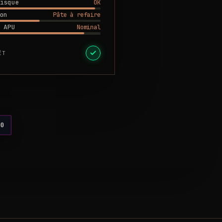
OK
isque
Pâte à refaire
on
Nominal
 APU
ÊT
00