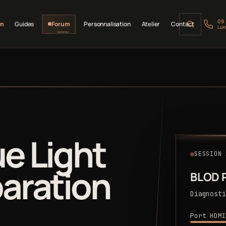
09
on
Guides
Forum
Personnalisation
Atelier
Contact
Lun
ue Light
SESSION 
paration
BLOD 
Diagnosti
Port HDMI