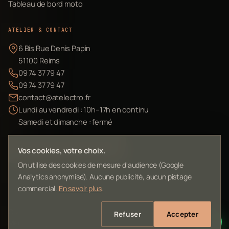
Tableau de bord moto
ATELIER & CONTACT
6 Bis Rue Denis Papin
51100 Reims
09 74 37 79 47
09 74 37 79 47
contact@atelectro.fr
Lundi au vendredi : 10h–17h en continu
Samedi et dimanche : fermé
Envoyer mon matériel
Vos cookies, votre choix.
On utilise des cookies de mesure d'audience (Google
Analytics anonymisé). Aucune publicité, aucun pistage
commercial.
En savoir plus
.
©
2026
L'Atelier Electro Reims — SIRET 10261022700013
Refuser
Accepter
Mentions légales
Confidentialité
Contact
Plan du site