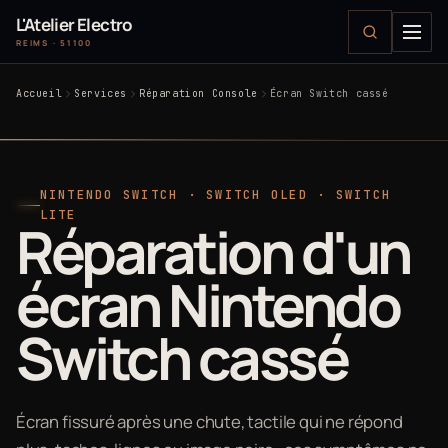
L'Atelier Electro
REIMS · 51100
Accueil
Services
Réparation Console
Écran Switch cassé
NINTENDO SWITCH · SWITCH OLED · SWITCH
LITE
Réparation d'un
écran Nintendo
Switch cassé
Écran fissuré après une chute, tactile qui ne répond