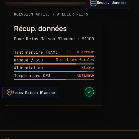
Récup. données
SESSION ACTIVE · ATELIER REIMS
Récup. données
Pour Reims Maison Blanche · 51100
OK · 0 erreur
Test mémoire (RAM)
3 secteurs faibles
Disque / SSD
Stable
Alimentation
Optimale
Température CPU
DEVIS PRÊT
Reims Maison Blanche