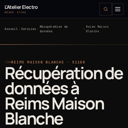
L'Atelier Electro
REIMS · 51100
Récupération de
Reims Maison
Accueil
Services
données
Blanche
REIMS MAISON BLANCHE · 51100
Récupération de
données à
Reims Maison
Blanche