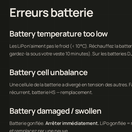
Erreurs batterie
Battery temperature too low
Les LiPo n'aiment pas le froid (< 10°C). Réchauffez la batt
gardez-la sous votre veste 10 minutes). Sur les batteries DJ
Battery cell unbalance
Une cellule de la batterie a divergé en tension des autres.
récurrent, batterie HS — remplacement.
Battery damaged / swollen
Batterie gonflée.
Arrêter immédiatement.
LiPo gonflée = 
et remplacez par une neuve.