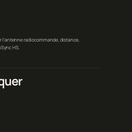
er l'antenne radiocommande, distance,
cuSync HS.
iquer