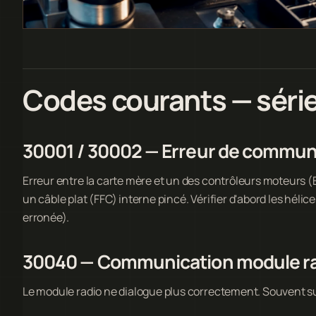
Codes courants — séri
30001 / 30002 — Erreur de commun
Erreur entre la carte mère et un des contrôleurs moteurs (
un câble plat (FFC) interne pincé. Vérifier d'abord les hél
erronée).
30040 — Communication module r
Le module radio ne dialogue plus correctement. Souvent sui