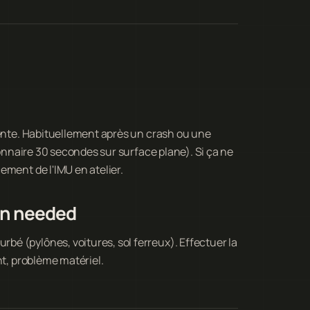
rente. Habituellement après un crash ou une
ionnaire 30 secondes sur surface plane). Si ça ne
ement de l'IMU en atelier.
ion needed
é (pylônes, voitures, sol ferreux). Effectuer la
nt, problème matériel.