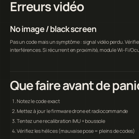
Erreurs vidéo
No image / black screen
Pas un code mais un symptôme : signal vidéo perdu. Vérifi
interférences. Si récurrent en proximité, module Wi-Fi/O
Que faire avant de pan
Notez le code exact
Mettez à jour le firmware drone et radiocommande
Tentez une recalibration IMU + boussole
Vérifiez les hélices (mauvaise pose = pleins de codes)