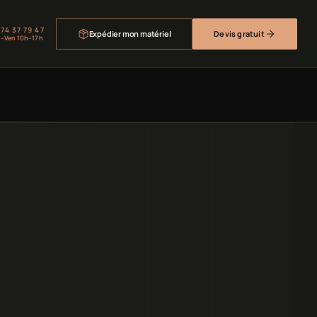
 74 37 79 47
Expédier mon matériel
Devis gratuit
–Ven 10h–17h