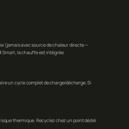
erie (jamais avec source de chaleur directe —
I Smart, la chauffe est intégrée.
 Faire un cycle complet de charge/décharge. Si
risque thermique. Recyclez chez un point dédié