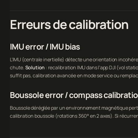
Erreurs de calibration
IMU error / IMU bias
L'IMU (centrale inertielle) détecte une orientation incohé
chute.
Solution
: recalibration IMU dans l'app DJI (vol stat
suffit pas, calibration avancée en mode service ou remplac
Boussole error / compass calibrat
Boussole déréglée par un environnement magnétique perturb
calibration boussole (rotations 360° en 2 axes). Si récurre