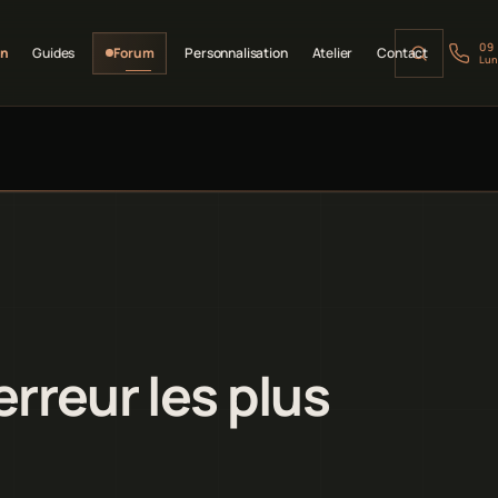
09
on
Guides
Forum
Personnalisation
Atelier
Contact
Lun
erreur les plus