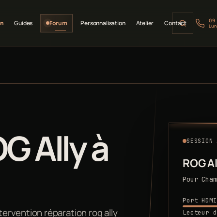
09
on
Guides
Forum
Personnalisation
Atelier
Contact
Lun
G Ally à
SESSION 
ROG Al
Pour Cham
Port HDMI
rvention réparation rog ally
Lecteur d