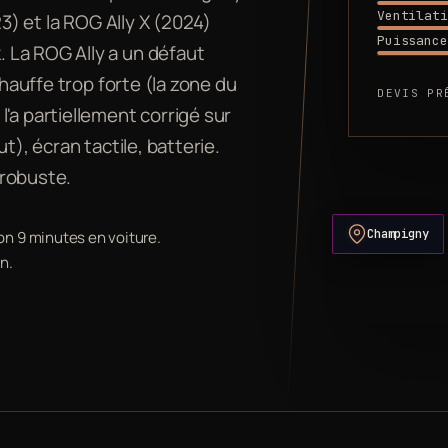
Ventilati
23) et la ROG Ally X (2024)
Puissance
 La ROG Ally a un défaut
chauffe trop forte (la zone du
DEVIS PR
'a partiellement corrigé sur
t), écran tactile, batterie.
 robuste.
on 9 minutes en voiture.
Champigny
n.