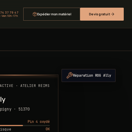
 74 37 79 47
Expédier mon matériel
Devis gratuit
–Ven 10h–17h
Réparation ROG Ally
ACTIVE · ATELIER REIMS
ly
pigny · 51370
Pin 4 oxydé
OK
isque