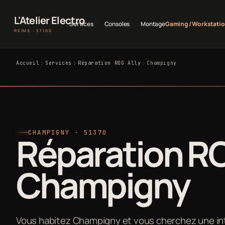
L'Atelier Electro
Services
Consoles
Montage
Gaming / Workstati
REIMS · 51100
Accueil
Services
Réparation ROG Ally
Champigny
CHAMPIGNY · 51370
Réparation RO
Champigny
Vous habitez Champigny et vous cherchez une inte