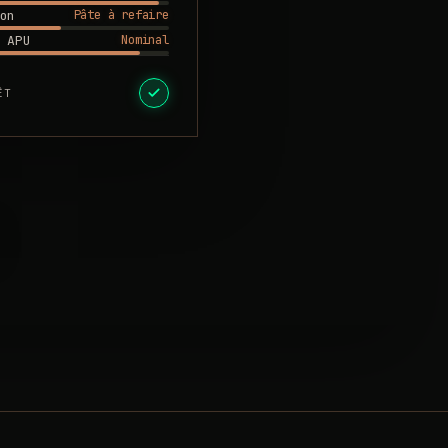
Pâte à refaire
on
Nominal
 APU
ÊT