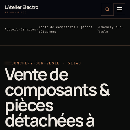
L'Atelier Electro
REIMS · 51100
Vente de composants & pièces
Jonchery-sur-
Accueil
Services
détachées
Vesle
JONCHERY-SUR-VESLE · 51140
Vente de
composants &
pièces
détachées à