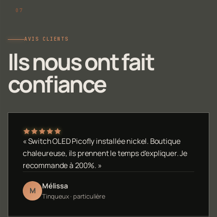
AVIS CLIENTS
Ils nous ont fait
confiance
« Switch OLED Picofly installée nickel. Boutique
chaleureuse, ils prennent le temps d'expliquer. Je
recommande à 200%. »
Mélissa
M
Tinqueux · particulière