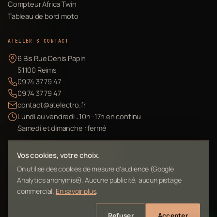
Compteur Africa Twin
Tableau de bord moto
ATELIER & CONTACT
6 Bis Rue Denis Papin
51100 Reims
09 74 37 79 47
09 74 37 79 47
contact@atelectro.fr
Lundi au vendredi : 10h–17h en continu
Samedi et dimanche : fermé
Envoyer mon matériel
Vos cookies, votre choix.
On utilise des cookies de mesure d'audience (Google
Analytics anonymisé). Aucune publicité, aucun pistage
commercial.
En savoir plus
.
©
2026
L'Atelier Electro Reims — SIRET 10261022700013
Refuser
Accepter