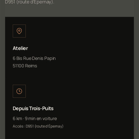
D951 (route d'Épernay).
Atelier
6 Bis Rue Denis Papin
51100 Reims
Depuis Trois-Puits
6 km · 9 min en voiture
Accès : D951 (route d'Épernay)