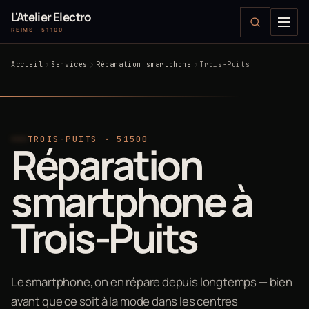
L'Atelier Electro
REIMS · 51100
Accueil
Services
Réparation smartphone
Trois-Puits
TROIS-PUITS · 51500
Réparation
smartphone à
Trois-Puits
Le smartphone, on en répare depuis longtemps — bien
avant que ce soit à la mode dans les centres