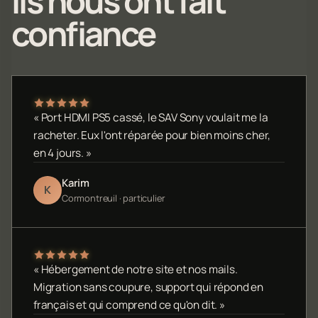
Ils nous ont fait
confiance
« Port HDMI PS5 cassé, le SAV Sony voulait me la
racheter. Eux l'ont réparée pour bien moins cher,
en 4 jours. »
Karim
K
Cormontreuil · particulier
« Hébergement de notre site et nos mails.
Migration sans coupure, support qui répond en
français et qui comprend ce qu'on dit. »