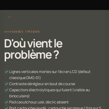
CAUSES TYPIQUES
D'où vient le
problème ?
Lignes verticales mortes sur l'écran LCD (défaut
classique DMG-01)
Contraste dérégleur en bout de course
Capacitors électrolytiques qui fuient (visible au
binoculaire)
Pad caoutchouc usé, déclic absent
Port cartouche oxydé : cartouche reconnue 1 fois sur 5