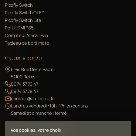
Picofly Switch
Picofly Switch OLED
Picofly Switch Lite
Port HDMI PS5
Compteur Africa Twin
Tableau de bord moto
ATELIER & CONTACT
6 Bis Rue Denis Papin
51100 Reims
09 74 37 79 47
09 74 37 79 47
contact@atelectro.fr
Lundi au vendredi : 10h–17h en continu
Samedi et dimanche : fermé
Envoyer mon matériel
Vos cookies, votre choix.