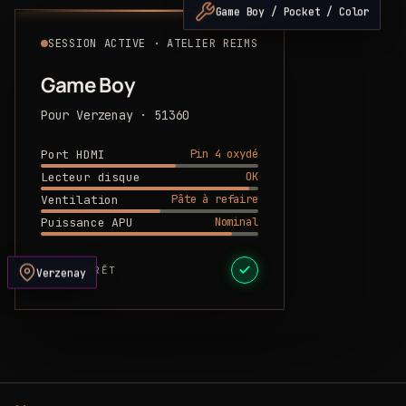
Game Boy / Pocket / Color
SESSION ACTIVE · ATELIER REIMS
Game Boy
Pour Verzenay · 51360
Pin 4 oxydé
Port HDMI
OK
Lecteur disque
Pâte à refaire
Ventilation
Nominal
Puissance APU
DEVIS PRÊT
Verzenay