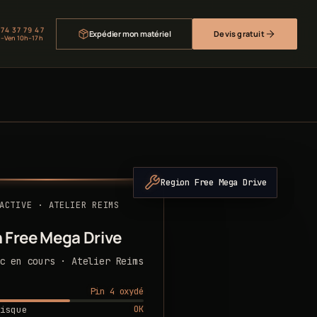
 74 37 79 47
Expédier mon matériel
Devis gratuit
–Ven 10h–17h
Region Free Mega Drive
ACTIVE · ATELIER REIMS
 Free Mega Drive
c en cours · Atelier Reims
Pin 4 oxydé
OK
isque