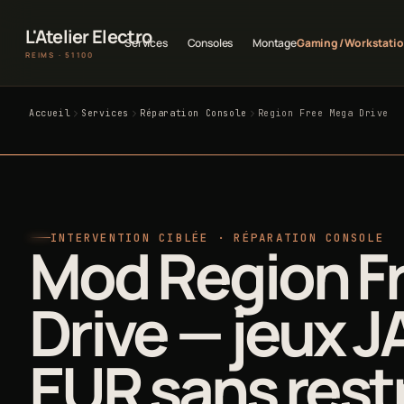
L'Atelier Electro
Services
Consoles
Montage
Gaming / Workstati
REIMS · 51100
Accueil
Services
Réparation Console
Region Free Mega Drive
INTERVENTION CIBLÉE · RÉPARATION CONSOLE
Mod Region F
Drive — jeux J
EUR sans rest