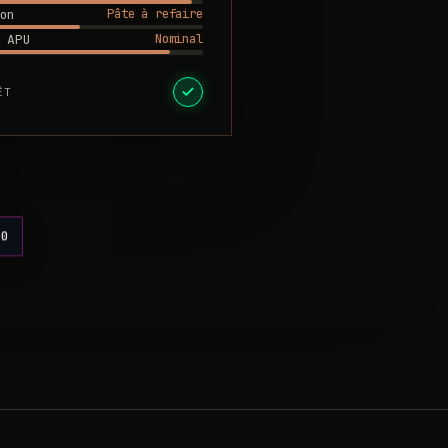
Pâte à refaire
on
Nominal
 APU
ÊT
00