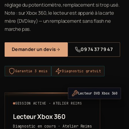
réglage du potentiomètre, remplacement si trop usé.
Note : sur Xbox 360, le lecteur est apparié à la carte
mère (DVD key) — un remplacement sans flash ne
marche pas.
Demander un devis
09 74 37 79 47
Garantie 3 mois
Diagnostic gratuit
Lecteur DVD Xbox 360
SESSION ACTIVE · ATELIER REIMS
Lecteur Xbox 360
Diagnostic en cours · Atelier Reims