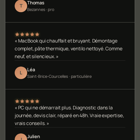
Thomas
T
Bezannes · pro
« MacBook qui chauffait et bruyant. Démontage
complet, pâte thermique, ventilo nettoyé. Comme
neuf, et silencieux. »
Léa
L
Saint-Brice-Courcelles · particulière
« PC qui ne démarrait plus. Diagnostic dans la
journée, devis clair, réparé en 48h. Vraie expertise,
vrais conseils. »
Julien
J