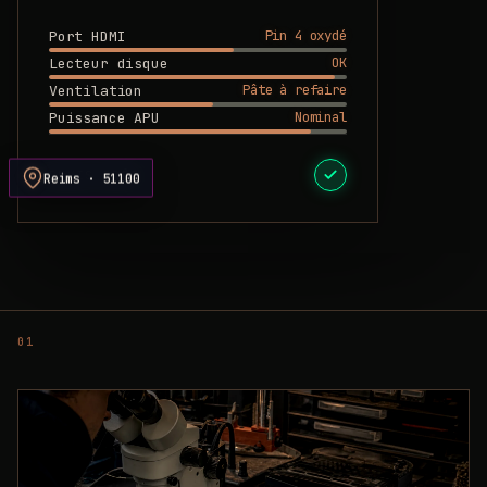
Pin 4 oxydé
Port HDMI
OK
Lecteur disque
Pâte à refaire
Ventilation
Nominal
Puissance APU
DEVIS PRÊT
Reims · 51100