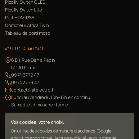
Picofly Switch OLED
Picofly Switch Lite
Port HDMI PS5
Compteur Africa Twin
Tableau de bord moto
ATELIER & CONTACT
6 Bis Rue Denis Papin
51100 Reims
09 74 37 79 47
09 74 37 79 47
contact@atelectro.fr
Lundi au vendredi : 10h–17h en continu
Samedi et dimanche : fermé
Envoyer mon matériel
Vos cookies, votre choix.
On utilise des cookies de mesure d'audience (Google
Analytics anonymisé). Aucune publicité, aucun pistage