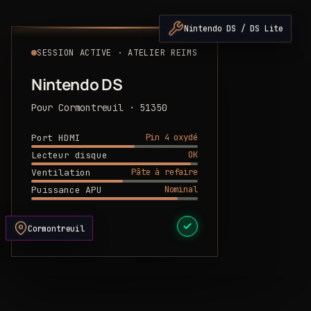
Nintendo DS / DS Lite
SESSION ACTIVE · ATELIER REIMS
Nintendo DS
Pour Cormontreuil · 51350
Pin 4 oxydé
Port HDMI
OK
Lecteur disque
Pâte à refaire
Ventilation
Nominal
Puissance APU
DEVIS PRÊT
Cormontreuil