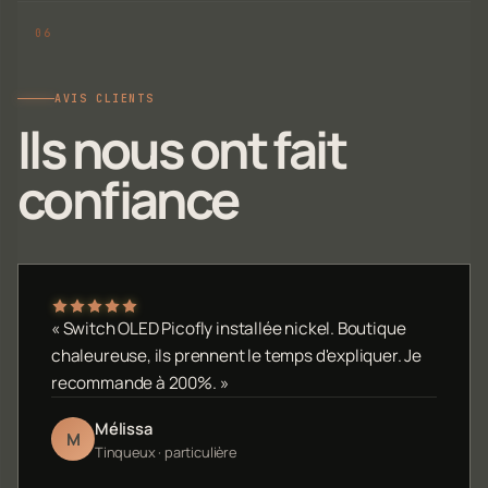
AVIS CLIENTS
Ils nous ont fait
confiance
« Switch OLED Picofly installée nickel. Boutique
chaleureuse, ils prennent le temps d'expliquer. Je
recommande à 200%. »
Mélissa
M
Tinqueux · particulière