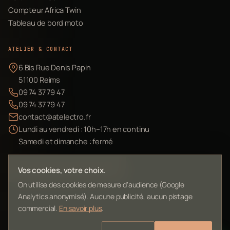
Compteur Africa Twin
Tableau de bord moto
ATELIER & CONTACT
6 Bis Rue Denis Papin
51100 Reims
09 74 37 79 47
09 74 37 79 47
contact@atelectro.fr
Lundi au vendredi : 10h–17h en continu
Samedi et dimanche : fermé
Envoyer mon matériel
Vos cookies, votre choix.
On utilise des cookies de mesure d'audience (Google
Analytics anonymisé). Aucune publicité, aucun pistage
commercial.
En savoir plus
.