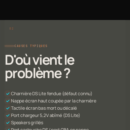
CAUSES TYPIQUES
D'où vient le
problème ?
Charnière DS Lite fendue (défaut connu)
Nappe écran haut coupée par la charnière
Tactile écran bas mort ou décalé
Port chargeur 5,2V abîmé (DS Lite)
Speakers grillés
Port cartouche DS / port GBA en panne