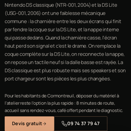
Nintendo DS classique (NTR-001, 2004) et la DS Lite
(USG-001, 2006) ont une faiblesse mécanique
commune : la charnière entre les deux écrans qui finit
par fendre la coque sur la DS Lite, et la nappe interne
qui passe dedans. Quand la charnière casse, l'écran
haut perd son signal et c'est le drame. On remplace la
coque complète sur la DS Lite, on reconnecte la nappe,
on repose un tactile neuf si la dalle basse est rayée. La
DS classique est plus robuste mais ses speakers et son
port chargeur sont les pièces les plus changées.
Pour les habitants de Cormontreuil, déposer du matériel à
l'atelier reste l'option la plus rapide : 8 minutes de route,
accueil sans rendez-vous, café offert pendant le diagnostic.
Devis gratuit
09 74 37 79 47