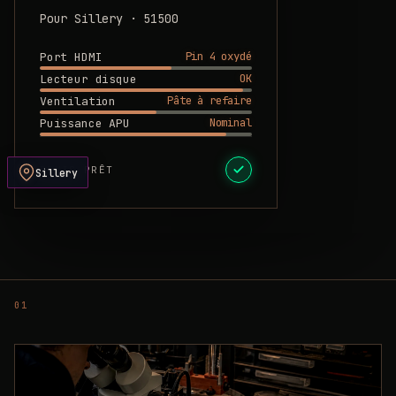
Pour Sillery · 51500
Pin 4 oxydé
Port HDMI
OK
Lecteur disque
Pâte à refaire
Ventilation
Nominal
Puissance APU
DEVIS PRÊT
Sillery