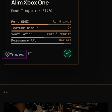
Alim Xbox One
Pour Tinqueux · 51430
Pin 4 oxydé
Port HDMI
OK
Lecteur disque
Pâte à refaire
Ventilation
Nominal
Puissance APU
DEVIS PRÊT
Tinqueux