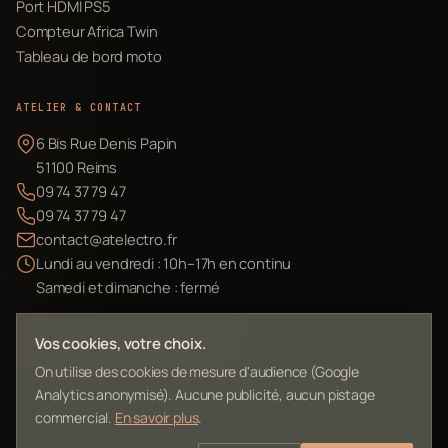
Port HDMI PS5
Compteur Africa Twin
Tableau de bord moto
ATELIER & CONTACT
6 Bis Rue Denis Papin
51100 Reims
09 74 37 79 47
09 74 37 79 47
contact@atelectro.fr
Lundi au vendredi : 10h–17h en continu
Samedi et dimanche : fermé
Envoyer mon matériel
Vos cookies, votre choix.
On utilise des cookies de mesure d'audience (Google
Analytics anonymisé). Aucune publicité, aucun pistage
commercial.
En savoir plus
.