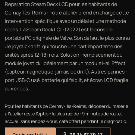
Réparation Steam Deck LCD pour les habitants de
Cernay-lès-Reims : notre atelier prend en charge cette
intervention spécifique avec un délai et une méthode
rodés. La Steam Deck LCD (2022) est la console
portable PC originale de Valve. Son défaut le plus connu
: le joystick drift, qui touche une part importante des
unités après 12-18 mois. Solution : remplacement du
module joystick, idéalement par un module Hall Effect
(capteur magnétique, jamais de drift). Autres pannes :
port USB-C usé, batterie qui faiblit, et écran LCD fragile
aux chocs.
Pour les habitants de Cernay-lès-Reims, déposer du matériel
à l'atelier reste l'option la plus rapide : 9 minutes de route,
accueil sans rendez-vous, café offert pendant le diagnostic.
Devis gratuit
09 74 37 79 47