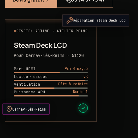
Réparation Steam Deck LCD
SESSION ACTIVE · ATELIER REIMS
Steam Deck LCD
Pour Cernay-lès-Reims · 51420
Pin 4 oxydé
Port HDMI
OK
Lecteur disque
Pâte à refaire
Ventilation
Nominal
Puissance APU
DEVIS PRÊT
Cernay-lès-Reims