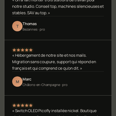
notre studio. Conseil top, machines silencieuses et
stables. SAV au top. »
Thomas
T
Bezannes · pro
« Hébergement de notre site et nos mails.
Migration sans coupure, support qui répond en
français et qui comprend ce qu'on dit. »
Marc
M
Châlons-en-Champagne · pro
« Switch OLED Picofly installée nickel. Boutique