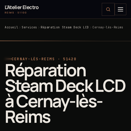
L'Atelier Electro
REIMS · 51100
Accueil
Services
Réparation Steam Deck LCD
Cernay-lès-Reims
CERNAY-LÈS-REIMS · 51420
Réparation
Steam Deck LCD
à Cernay-lès-
Reims