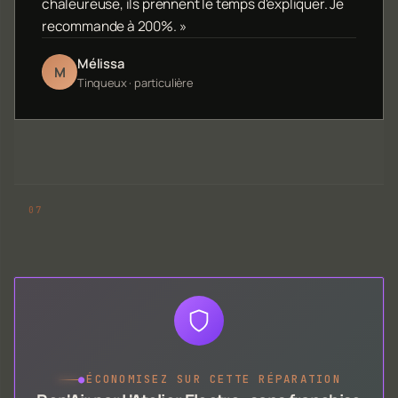
chaleureuse, ils prennent le temps d'expliquer. Je
recommande à 200%. »
Mélissa
M
Tinqueux · particulière
●
ÉCONOMISEZ SUR CETTE RÉPARATION