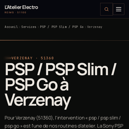
L'Atelier Electro
REIMS · 51100
Accueil
Services
PSP / PSP Slim / PSP Go
Verzenay
VERZENAY · 51360
PSP / PSP Slim /
PSP Go à
Verzenay
Pour Verzenay (51360), l'intervention « psp / psp slim /
psp go » est l'une de nos routines d'atelier. La Sony PSP