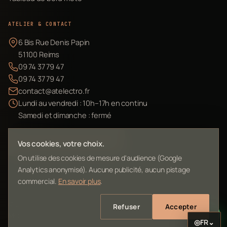
ATELIER & CONTACT
6 Bis Rue Denis Papin
51100 Reims
09 74 37 79 47
09 74 37 79 47
contact@atelectro.fr
Lundi au vendredi : 10h–17h en continu
Samedi et dimanche : fermé
Envoyer mon matériel
Vos cookies, votre choix.
On utilise des cookies de mesure d'audience (Google
Analytics anonymisé). Aucune publicité, aucun pistage
commercial.
En savoir plus
.
©
2026
L'Atelier Electro Reims — SIRET 10261022700013
Refuser
Accepter
Mentions légales
Confidentialité
Contact
Plan du site
◎
FR
⌄