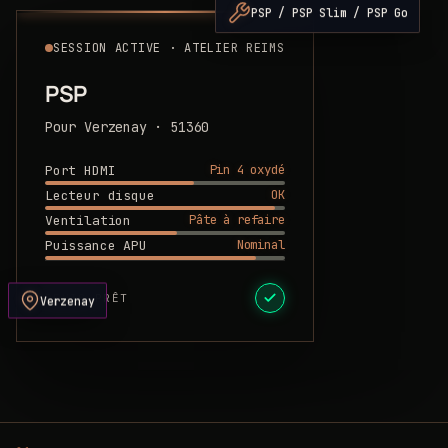
PSP / PSP Slim / PSP Go
SESSION ACTIVE · ATELIER REIMS
PSP
Pour Verzenay · 51360
Pin 4 oxydé
Port HDMI
OK
Lecteur disque
Pâte à refaire
Ventilation
Nominal
Puissance APU
DEVIS PRÊT
Verzenay