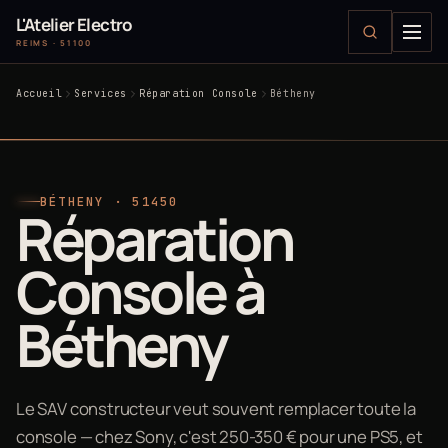
L'Atelier Electro
REIMS · 51100
Accueil
Services
Réparation Console
Bétheny
BÉTHENY · 51450
Réparation
Console à
Bétheny
Le SAV constructeur veut souvent remplacer toute la
console — chez Sony, c'est 250-350 € pour une PS5, et