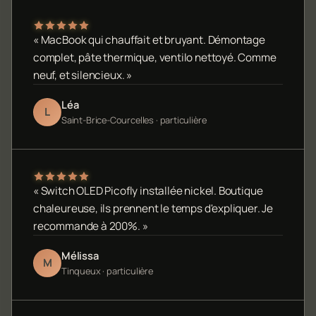
« MacBook qui chauffait et bruyant. Démontage
complet, pâte thermique, ventilo nettoyé. Comme
neuf, et silencieux. »
Léa
L
Saint-Brice-Courcelles · particulière
« Switch OLED Picofly installée nickel. Boutique
chaleureuse, ils prennent le temps d'expliquer. Je
recommande à 200%. »
Mélissa
M
Tinqueux · particulière