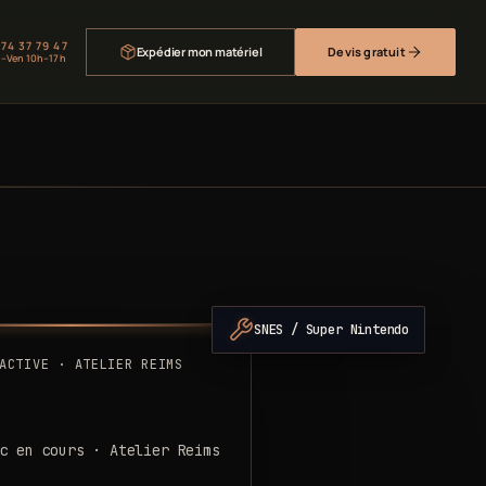
 74 37 79 47
Expédier mon matériel
Devis gratuit
–Ven 10h–17h
SNES / Super Nintendo
ACTIVE · ATELIER REIMS
c en cours · Atelier Reims