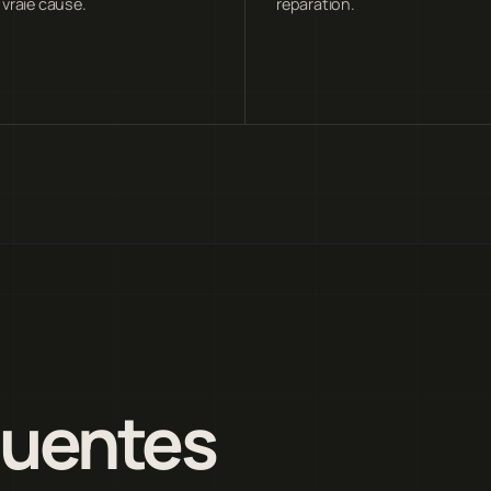
 vraie cause.
réparation.
quentes