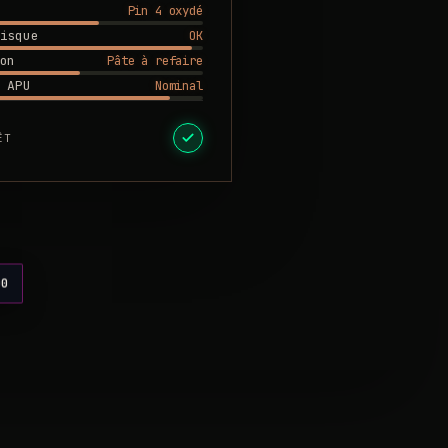
Pin 4 oxydé
OK
isque
Pâte à refaire
on
Nominal
 APU
ÊT
00