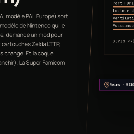
Port HDMI
Lecteur d
A, modèle PAL Europe) sort
Ventilati
 modèle de Nintendo qui le
Puissance
tre, demande un mod pour
DEVIS PR
r cartouches Zelda LTTP,
es change. Et la coque
lanchir). La Super Famicom
Reims · 511