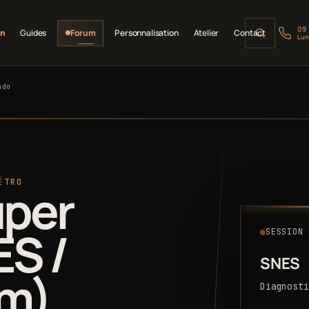
09
on
Guides
Forum
Personnalisation
Atelier
Contact
Lun
ndo
ÉTRO
uper
ES /
SESSION 
SNES
om)
Diagnosti