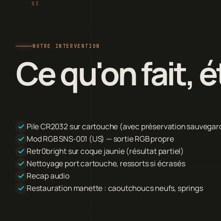
NOTRE INTERVENTION
Ce qu'on fait, 
Pile CR2032 sur cartouche (avec préservation sauvegar
Mod RGB SNS-001 (US) — sortie RGB propre
Retr0bright sur coque jaunie (résultat partiel)
Nettoyage port cartouche, ressorts si écrasés
Recap audio
Restauration manette : caoutchoucs neufs, springs