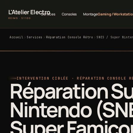
L'Atelier Electro
Services
Consoles
Montage
Gaming / Workstati
REIMS · 51100
Accueil
Services
Réparation Console Rétro
SNES / Super Ninte
INTERVENTION CIBLÉE · RÉPARATION CONSOLE R
Réparation S
Nintendo (SN
Super Famic