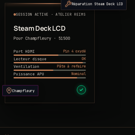
Réparation Steam Deck LCD
SESSION ACTIVE · ATELIER REIMS
Steam Deck LCD
Pour Champfleury · 51500
Pin 4 oxydé
Port HDMI
OK
Lecteur disque
Pâte à refaire
Ventilation
Nominal
Puissance APU
DEVIS PRÊT
Champfleury