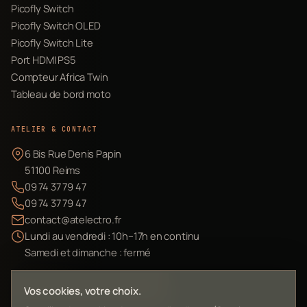
Picofly Switch
Picofly Switch OLED
Picofly Switch Lite
Port HDMI PS5
Compteur Africa Twin
Tableau de bord moto
ATELIER & CONTACT
6 Bis Rue Denis Papin
51100 Reims
09 74 37 79 47
09 74 37 79 47
contact@atelectro.fr
Lundi au vendredi : 10h–17h en continu
Samedi et dimanche : fermé
Envoyer mon matériel
Vos cookies, votre choix.