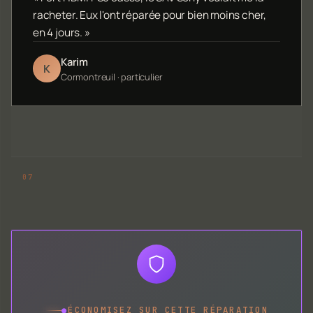
racheter. Eux l'ont réparée pour bien moins cher,
en 4 jours. »
Karim
K
Cormontreuil · particulier
●
ÉCONOMISEZ SUR CETTE RÉPARATION