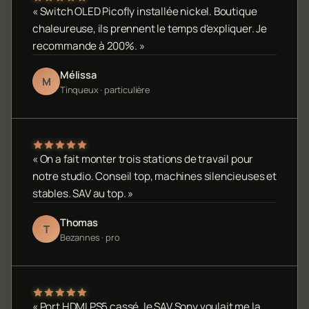
« Switch OLED Picofly installée nickel. Boutique
chaleureuse, ils prennent le temps d'expliquer. Je
recommande à 200%. »
Mélissa
M
Tinqueux · particulière
« On a fait monter trois stations de travail pour
notre studio. Conseil top, machines silencieuses et
stables. SAV au top. »
Thomas
T
Bezannes · pro
« Port HDMI PS5 cassé, le SAV Sony voulait me la