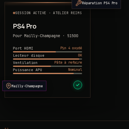
Réparation PS4 Pro
SESSION ACTIVE · ATELIER REIMS
PS4 Pro
Pour Mailly-Champagne · 51500
Pin 4 oxydé
Port HDMI
OK
Lecteur disque
Pâte à refaire
Ventilation
Nominal
Puissance APU
DEVIS PRÊT
Mailly-Champagne