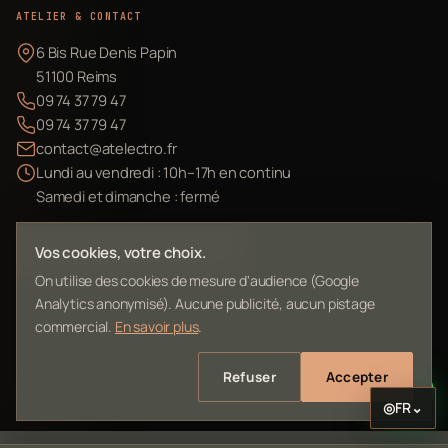
ATELIER & CONTACT
6 Bis Rue Denis Papin
51100 Reims
09 74 37 79 47
09 74 37 79 47
contact@atelectro.fr
Lundi au vendredi : 10h–17h en continu
Samedi et dimanche : fermé
Envoyer mon matériel
Vos cookies, votre choix.
On utilise des cookies de mesure d'audience (Google
Analytics anonymisé). Aucune publicité, aucun pistage
commercial.
En savoir plus
.
©
2026
L'Atelier Electro Reims — SIRET 10261022700013
Refuser
Accepter
Mentions légales
Confidentialité
Contact
Plan du site
◎
FR
⌄