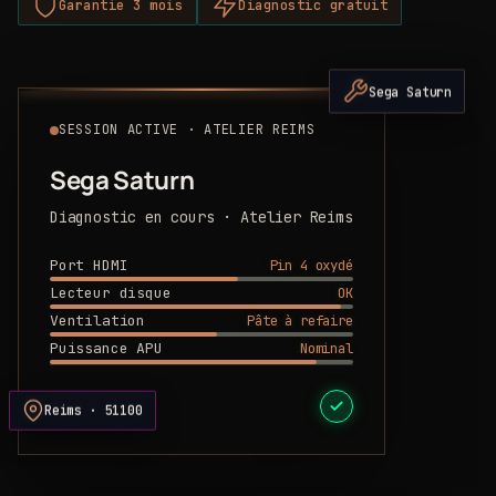
Garantie 3 mois
Diagnostic gratuit
Sega Saturn
SESSION ACTIVE · ATELIER REIMS
Sega Saturn
Diagnostic en cours · Atelier Reims
Pin 4 oxydé
Port HDMI
OK
Lecteur disque
Pâte à refaire
Ventilation
Nominal
Puissance APU
DEVIS PRÊT
Reims · 51100