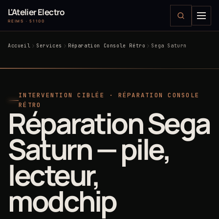
L'Atelier Electro
REIMS · 51100
Accueil
Services
Réparation Console Rétro
Sega Saturn
INTERVENTION CIBLÉE · RÉPARATION CONSOLE
RÉTRO
Réparation Sega
Saturn — pile,
lecteur,
modchip