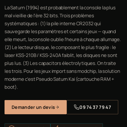
La Saturn (1994) est probablement la console la plus
mal vieillie de l'ère 32 bits. Trois problèmes
systématiques : (1) la pile interne CR2032 qui
sauvegarde les paramètres et certains jeux — quand
elle meurt, la console oublie l'heure à chaque allumage.
(2) Le lecteur disque, le composant le plus fragile : le
laser KSS-210B / KSS-240A faiblit, les disques ne sont
plus lus. (3) Les capacitors électrolytiques. On traite
les trois. Pour les jeux import sans modchip, la solution
moderne c'est Pseudo Saturn Kai (cartouche RAM +
boot).
Demander un devis
09 74 37 79 47